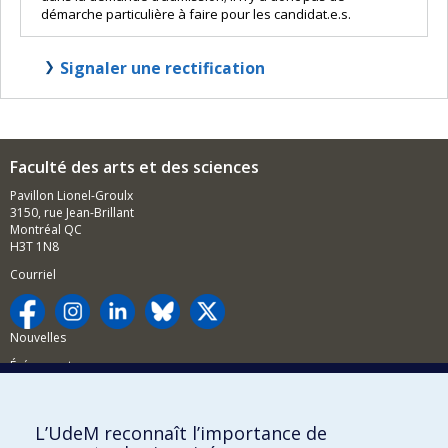
démarche particulière à faire pour les candidat.e.s.
Signaler une rectification
Faculté des arts et des sciences
Pavillon Lionel-Groulx
3150, rue Jean-Brillant
Montréal QC
H3T 1N8
Courriel
Nouvelles
Événements
Comment soutenir la FAS?
L’UdeM reconnaît l’importance de
BESOIN D'AIDE?