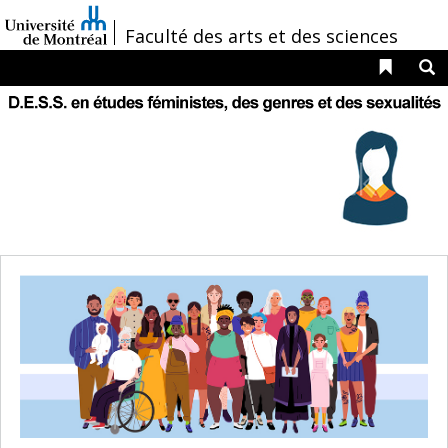
Passer
au
/
Faculté des arts et des sciences
contenu
Liens 
R
Navigation
principale