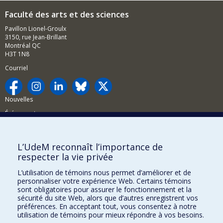
Faculté des arts et des sciences
Pavillon Lionel-Groulx
3150, rue Jean-Brillant
Montréal QC
H3T 1N8
Courriel
Nouvelles
Événements
Comment soutenir la FAS?
L’UdeM reconnaît l’importance de
BESOIN D'AIDE?
respecter la vie privée
Plan du site
L’utilisation de témoins nous permet d’améliorer et de
Signaler une erreur
personnaliser votre expérience Web. Certains témoins
sont obligatoires pour assurer le fonctionnement et la
Accessibilité
sécurité du site Web, alors que d’autres enregistrent vos
préférences. En acceptant tout, vous consentez à notre
FACULTÉ DES ARTS ET DES SCIENCES
utilisation de témoins pour mieux répondre à vos besoins.