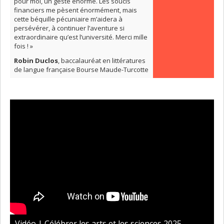
pour moi, un geste énorme. Les soucis
financiers me pèsent énormément, mais
cette béquille pécuniaire m’aidera à
persévérer, à continuer l’aventure si
extraordinaire qu’est l’université. Merci mille
fois ! »
Robin Duclos
, baccalauréat en littératures
de langue française Bourse Maude-Turcotte
Vidéo | Célébrer les arts et les sciences 2025 -