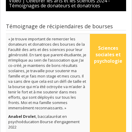
Vidéo | Célébrer les arts et les sciences 2024 -
Témoignages de donateurs et donatrices
Témoignage de récipiendaires de bourses
« Je trouve important de remercier les
donateurs et donatrices des bourses de la
Sciences
Faculté des arts et des sciences pour leur
sociales et
générosité. En tant que parent-étudiante, je
m’implique au sein de l’association que j’ai
psychologie
co-créé, je maintiens de bons résultats
scolaires, je travaille pour soutenir ma
famille et je fais mon stage et mes cours. Il
va sans dire que cela est un défi de taille et
la bourse qui m’a été octroyée va m’aider à
tenir le fort et à me soutenir dans mes
efforts, qui sont déployés sur tous les
fronts. Moi et ma famille sommes
immensément reconnaissants. »
Anabel Drolet
, baccalauréat en
psychoéducation Bourse d’engagement
2022