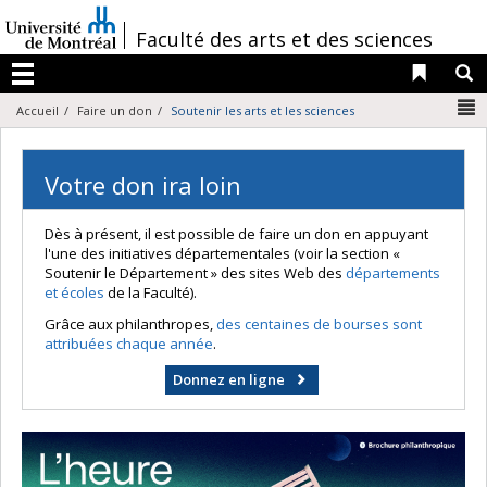
Passer
au
/
Faculté des arts et des sciences
contenu
Liens 
R
Menu
N
Accueil
Faire un don
Soutenir les arts et les sciences
Votre don ira loin
Dès à présent, il est possible de faire un don en appuyant
l'une des initiatives départementales (voir la section «
Soutenir le Département » des sites Web des
départements
et écoles
de la Faculté).
Grâce aux philanthropes,
des centaines de bourses sont
attribuées chaque année
.
Donnez en ligne