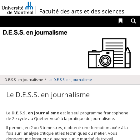
Passer
au
/
Faculté des arts et des sciences
contenu
Liens 
R
Navigation
principale
D.E.S.S. en journalisme
Le D.E.S.S. en journalisme
Le D.E.S.S. en journalisme
Le
D.E.S.S. en journalisme
est le seul programme francophone
de 2e cycle au Québec voué à la pratique du journalisme.
Il permet, en 2 ou 3 trimestres, d'obtenir une formation axée à la
fois sur l'analyse critique et les techniques du métier, vous
donnant une longueur d'avance sur le marché du travail.