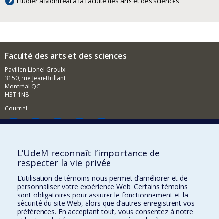
Étudier à Montréal à la Faculté des arts et des sciences
Faculté des arts et des sciences
Pavillon Lionel-Groulx
3150, rue Jean-Brillant
Montréal QC
H3T 1N8
Courriel
Nouvelles
L’UdeM reconnaît l’importance de
Événements
respecter la vie privée
Comment soutenir la FAS?
L’utilisation de témoins nous permet d’améliorer et de
personnaliser votre expérience Web. Certains témoins
BESOIN D'AIDE?
sont obligatoires pour assurer le fonctionnement et la
Plan du site
sécurité du site Web, alors que d’autres enregistrent vos
préférences. En acceptant tout, vous consentez à notre
Signaler une erreur