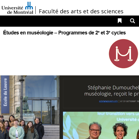
Passer
au
/
Faculté des arts et des sciences
contenu
Liens 
R
Navigation
principale