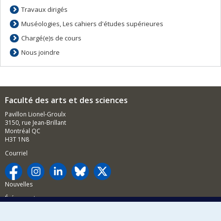
Travaux dirigés
Muséologies, Les cahiers d'études supérieures
Chargé(e)s de cours
Nous joindre
Faculté des arts et des sciences
Pavillon Lionel-Groulx
3150, rue Jean-Brillant
Montréal QC
H3T 1N8
Courriel
Nouvelles
Événements
Comment soutenir la FAS?