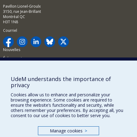
Pavillon Lionel-Groulx
3150, rue Jean-Brillant
Montréal QC
H3T 1N8
Courriel
Nouvelles
Événements
Comment soutenir la FAS?
UdeM understands the importance of
BESOIN D'AIDE?
privacy
Plan du site
Cookies allow us to enhance and personalize your
Signaler une erreur
browsing experience. Some cookies are required to
ensure the website’s functionality and security, while
Accessibilité
others remember your preferences. By accepting all, you
consent to our use of cookies to better serve you.
FACULTÉ DES ARTS ET DES SCIENCES
Nos départements et écoles
Manage cookies
>
Nos centres d'études