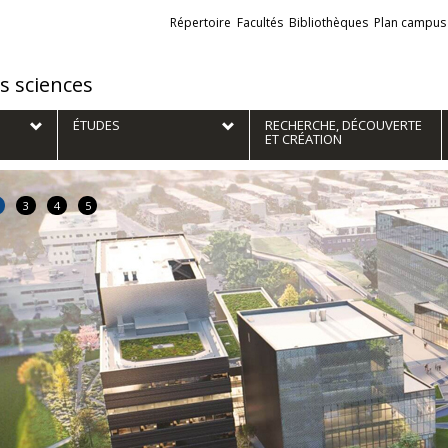
Liens
Répertoire
Facultés
Bibliothèques
Plan campus
externes
es sciences
ÉTUDES
RECHERCHE, DÉCOUVERTE
ET CRÉATION
3
4
5