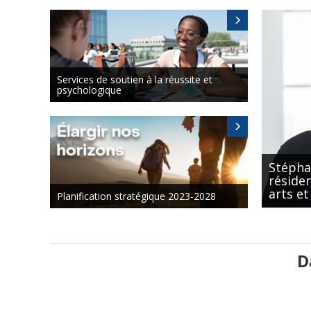
Services de soutien à la réussite et
psychologique
Stépha
résiden
arts et
Planification stratégique 2023-2028
D