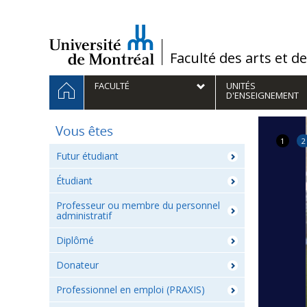
Passer
au
contenu
/
Faculté des arts et d
Navigation
HOME
FACULTÉ
UNITÉS
principale
D'ENSEIGNEMENT
1
2
Futur étudiant
Étudiant
Professeur ou membre du personnel
administratif
Diplômé
Donateur
Professionnel en emploi (PRAXIS)