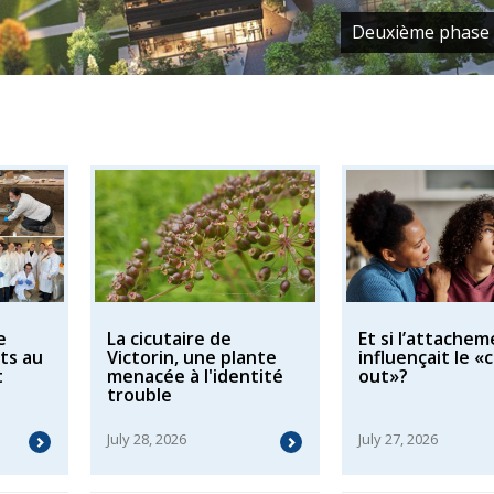
Deuxième phase du camp
e
La cicutaire de
Et si l’attache
ts au
Victorin, une plante
influençait le 
t
menacée à l'identité
out»?
trouble
July 28, 2026
July 27, 2026