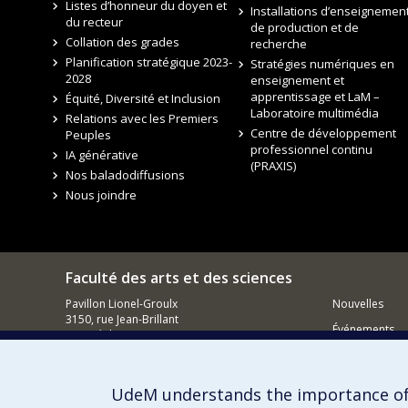
Listes d’honneur du doyen et
Installations d’enseignement
du recteur
de production et de
Collation des grades
recherche
Planification stratégique 2023-
Stratégies numériques en
2028
enseignement et
apprentissage et LaM –
Équité, Diversité et Inclusion
Laboratoire multimédia
Relations avec les Premiers
Centre de développement
Peuples
professionnel continu
IA générative
(PRAXIS)
Nos baladodiffusions
Nous joindre
Faculté des arts et des sciences
Pavillon Lionel-Groulx
Nouvelles
3150, rue Jean-Brillant
Événements
Montréal QC
H3T 1N8
Comment so
Courriel
UdeM understands the importance of