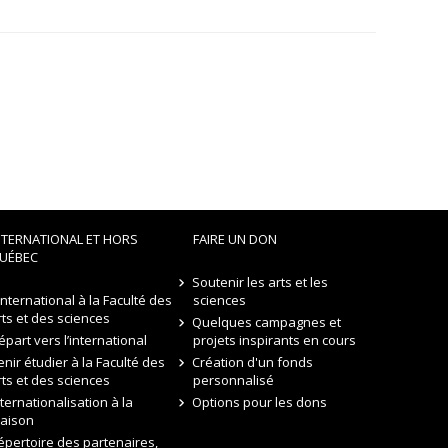
NTERNATIONAL ET HORS
FAIRE UN DON
UÉBEC
Soutenir les arts et les
’international à la Faculté des
sciences
rts et des sciences
Quelques campagnes et
épart vers l’international
projets inspirants en cours
enir étudier à la Faculté des
Création d'un fonds
rts et des sciences
personnalisé
nternationalisation à la
Options pour les dons
aison
épertoire des partenaires,