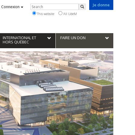
Je donne
Rechercher
Connexion
Search
This website
All UdeM
INTERNATIONAL ET
FAIRE UN DON
HORS QUÉBEC