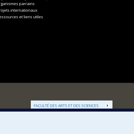
rganismes parrains
rojets internationaux
essources et liens utiles
FACULTÉ DES ARTS ET DES SCIENCES
Nos départements et écoles
Nos centres d'études
Nos programmes et cours