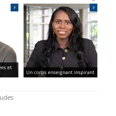
es et
t
Un corps enseignant inspirant
tudes