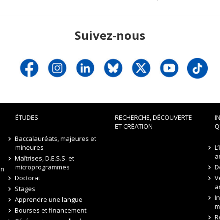
Suivez-nous
ÉTUDES
RECHERCHE, DÉCOUVERTE
I
ET CRÉATION
Q
Baccalauréats, majeures et
mineures
L
a
Maîtrises, D.E.S.S. et
microprogrammes
D
on
Doctorat
V
a
Stages
I
Apprendre une langue
m
Bourses et financement
R