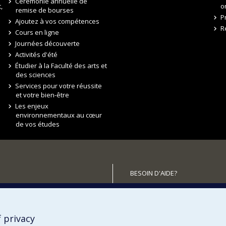
Cérémonie annuelle de
,
o
remise de bourses
P
Ajoutez à vos compétences
R
Cours en ligne
Journées découverte
Activités d'été
Étudier à la Faculté des arts et
des sciences
Services pour votre réussite
et votre bien-être
Les enjeux
environnementaux au cœur
de vos études
BESOIN D'AIDE?
Plan du site
utenir la FAS?
Signaler une erreur
Accessibilité
 privacy