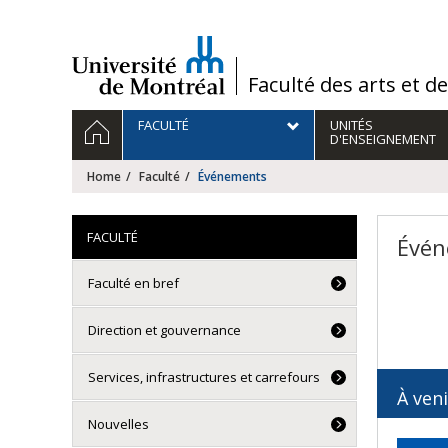
Passer
au
contenu
/
Faculté des arts et d
Navigation
HOME
FACULTÉ
UNITÉS
principale
D'ENSEIGNEMENT
Home
Faculté
Événements
FACULTÉ
Évén
Faculté en bref
Direction et gouvernance
Services, infrastructures et carrefours
À veni
Nouvelles