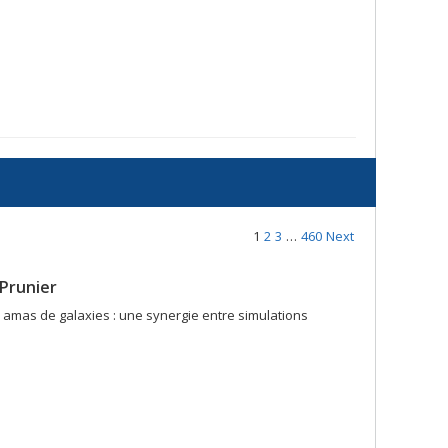
1
2
3
…
460
Next
Prunier
 amas de galaxies : une synergie entre simulations