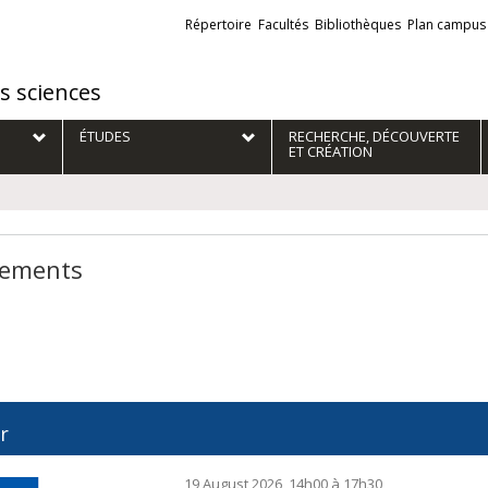
Liens
Répertoire
Facultés
Bibliothèques
Plan campus
externes
es sciences
ÉTUDES
RECHERCHE, DÉCOUVERTE
ET CRÉATION
ements
r
19 August 2026, 14h00 à 17h30