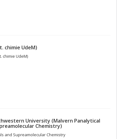
pt. chimie UdeM)
pt. chimie UdeM)
thwestern University (Malvern Panalytical
upreamolecular Chemistry)
ials and Supreamolecular Chemistry