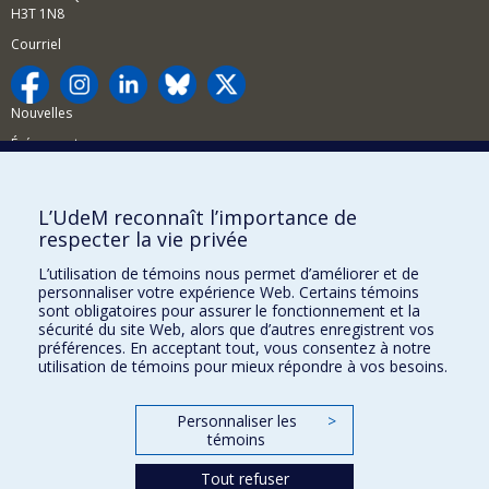
H3T 1N8
Courriel
Nouvelles
Événements
Comment soutenir la FAS?
L’UdeM reconnaît l’importance de
BESOIN D'AIDE?
respecter la vie privée
Plan du site
L’utilisation de témoins nous permet d’améliorer et de
Signaler une erreur
personnaliser votre expérience Web. Certains témoins
sont obligatoires pour assurer le fonctionnement et la
Accessibilité
sécurité du site Web, alors que d’autres enregistrent vos
préférences. En acceptant tout, vous consentez à notre
FACULTÉ DES ARTS ET DES SCIENCES
utilisation de témoins pour mieux répondre à vos besoins.
Nos départements et écoles
Personnaliser les
>
Nos centres d'études
témoins
Nos programmes et cours
Tout refuser