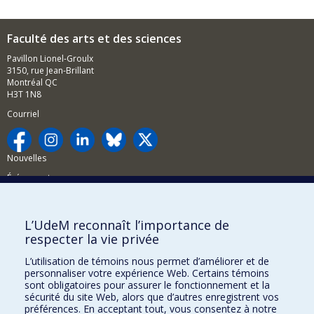
Faculté des arts et des sciences
Pavillon Lionel-Groulx
3150, rue Jean-Brillant
Montréal QC
H3T 1N8
Courriel
Nouvelles
Événements
Comment soutenir la FAS?
L’UdeM reconnaît l’importance de
BESOIN D'AIDE?
respecter la vie privée
Plan du site
L’utilisation de témoins nous permet d’améliorer et de
Signaler une erreur
personnaliser votre expérience Web. Certains témoins
sont obligatoires pour assurer le fonctionnement et la
Accessibilité
sécurité du site Web, alors que d’autres enregistrent vos
préférences. En acceptant tout, vous consentez à notre
FACULTÉ DES ARTS ET DES SCIENCES