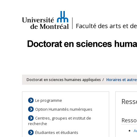
Passer
au
contenu
/
Faculté des arts et d
Navigation
principale
Doctorat en sciences humaines appliquées
Horaires et autre
Ress
Le programme
Option Humanités numériques
Centres, groupes et institut de
Resso
recherche
A
Étudiantes et étudiants