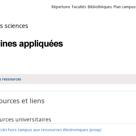
Liens
Répertoire
Facultés
Bibliothèques
Plan campus
externes
es sciences
s ressources
ources et liens
urces universitaires
ccès hors campus aux ressources électroniques
(proxy)