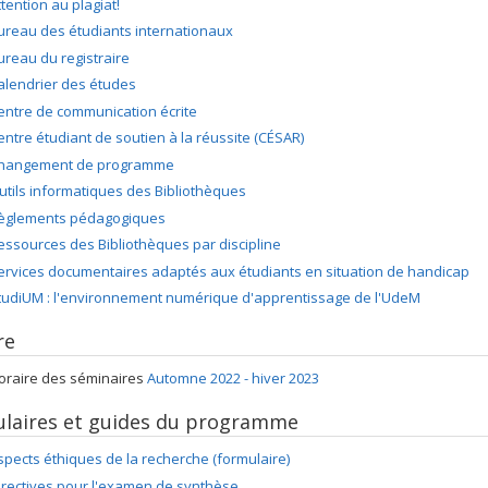
ttention au plagiat!
ureau des étudiants internationaux
ureau du registraire
alendrier des études
entre de communication écrite
entre étudiant de soutien à la réussite (CÉSAR)
hangement de programme
utils informatiques des Bibliothèques
èglements pédagogiques
essources des Bibliothèques par discipline
ervices documentaires adaptés aux étudiants en situation de handicap
tudiUM : l'environnement numérique d'apprentissage de l'UdeM
re
oraire des séminaires
Automne 2022 - hiver 2023
laires et guides du programme
spects éthiques de la recherche (formulaire)
irectives pour l'examen de synthèse