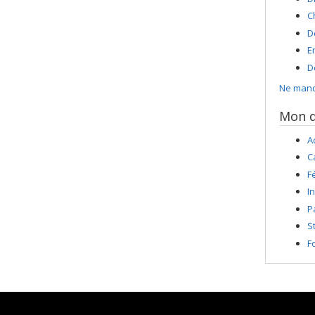
C
D
E
D
Ne manqu
Mon d
A
C
F
I
P
S
F