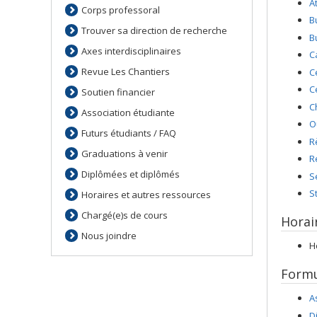
A
Corps professoral
B
Trouver sa direction de recherche
B
Axes interdisciplinaires
C
Revue Les Chantiers
C
C
Soutien financier
C
Association étudiante
O
Futurs étudiants / FAQ
R
Graduations à venir
R
Diplômées et diplômés
S
S
Horaires et autres ressources
Chargé(e)s de cours
Horai
Nous joindre
H
Formu
A
D