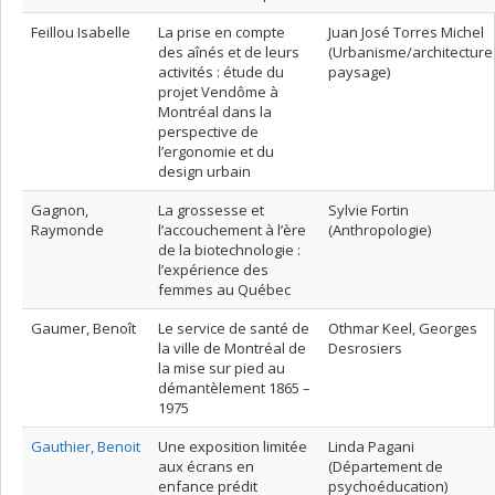
Feillou Isabelle
La prise en compte
Juan José Torres Michel
des aînés et de leurs
(Urbanisme/architecture
activités : étude du
paysage)
projet Vendôme à
Montréal dans la
perspective de
l’ergonomie et du
design urbain
Gagnon,
La grossesse et
Sylvie Fortin
Raymonde
l’accouchement à l’ère
(Anthropologie)
de la biotechnologie :
l’expérience des
femmes au Québec
Gaumer, Benoît
Le service de santé de
Othmar Keel, Georges
la ville de Montréal de
Desrosiers
la mise sur pied au
démantèlement 1865 –
1975
Gauthier, Benoit
Une exposition limitée
Linda Pagani
aux écrans en
(Département de
enfance prédit
psychoéducation)