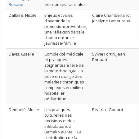
Rosane
entreprises familiales.
Dallaire, Nicole
Enjeux et voies
Claire Chamberland,
d’avenir de la
Jocelyne Lamoureux
promotion/prévention,
une réflexion dans le
champ enfance-
jeunesse-famille
Davis, Giselle
Complexité médicale
Sylvie Fortin, Jean
et pratiques
Poupart
soignantes à l’ère de
la biotechnologie. La
prise en charge des
maladies chroniques
complexes en milieu
hospitalier
pédiatrique
Dembelé, Moise
Les pratiques
Béatrice Godard
culturelles des
excisions et des
infibulations à
Bamako au Mali : La
contribution de la