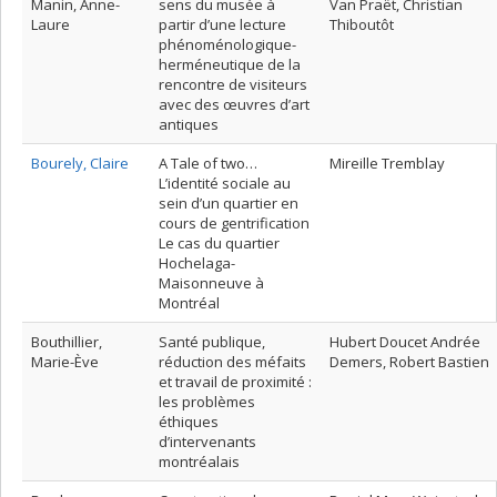
Manin, Anne-
sens du musée à
Van Praët, Christian
Laure
partir d’une lecture
Thiboutôt
phénoménologique-
herméneutique de la
rencontre de visiteurs
avec des œuvres d’art
antiques
Bourely, Claire
A Tale of two…
Mireille Tremblay
L’identité sociale au
sein d’un quartier en
cours de gentrification
Le cas du quartier
Hochelaga-
Maisonneuve à
Montréal
Bouthillier,
Santé publique,
Hubert Doucet Andrée
Marie-Ève
réduction des méfaits
Demers, Robert Bastien
et travail de proximité :
les problèmes
éthiques
d’intervenants
montréalais