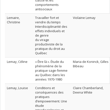
classe et les
comportements
antisociaux
Lemaire,
Travailler fort et
Violaine Lemay
Christine
vendre du temps
Interdisciplinarité des
effets individuels et
de genre
du virage
productiviste de la
pratique du droit au
Québec
Lemay, Céline
« Être là ». Étude du
Maria de Koninck, Gilles
phénomène de la
Bibeau
pratique sage-femme
au Québec dans les
années 1970-1980
Lemay, Louise
Conditions et
Claire Chamberland,
conséquences des
Deena White
pratiques
d’empowerment. Une
étude
interdisciplinaire et