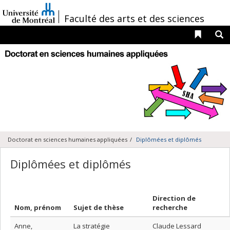
Passer
au
/
Faculté des arts et des sciences
contenu
Liens 
R
Navigation
principale
Doctorat en sciences humaines appliquées
Diplômées et diplômés
Diplômées et diplômés
Direction de
Nom, prénom
Sujet de thèse
recherche
Anne,
La stratégie
Claude Lessard