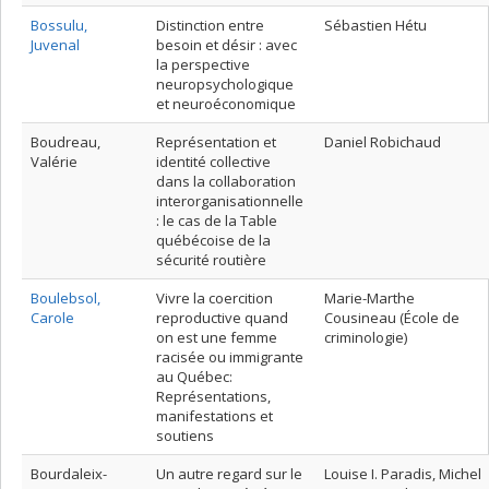
Bossulu,
Distinction entre
Sébastien Hétu
Juvenal
besoin et désir : avec
la perspective
neuropsychologique
et neuroéconomique
Boudreau,
Représentation et
Daniel Robichaud
Valérie
identité collective
dans la collaboration
interorganisationnelle
: le cas de la Table
québécoise de la
sécurité routière
Boulebsol,
Vivre la coercition
Marie-Marthe
Carole
reproductive quand
Cousineau (École de
on est une femme
criminologie)
racisée ou immigrante
au Québec:
Représentations,
manifestations et
soutiens
Bourdaleix-
Un autre regard sur le
Louise I. Paradis, Michel