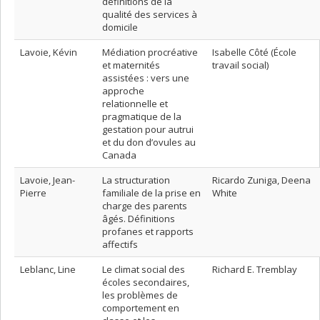
définitions de la
qualité des services à
domicile
Lavoie, Kévin
Médiation procréative
Isabelle Côté (École
et maternités
travail social)
assistées : vers une
approche
relationnelle et
pragmatique de la
gestation pour autrui
et du don d’ovules au
Canada
Lavoie, Jean-
La structuration
Ricardo Zuniga, Deena
Pierre
familiale de la prise en
White
charge des parents
âgés. Définitions
profanes et rapports
affectifs
Leblanc, Line
Le climat social des
Richard E. Tremblay
écoles secondaires,
les problèmes de
comportement en