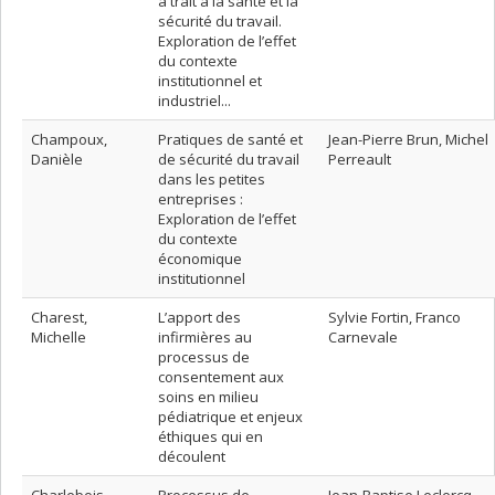
a trait à la santé et la
sécurité du travail.
Exploration de l’effet
du contexte
institutionnel et
industriel...
Champoux,
Pratiques de santé et
Jean-Pierre Brun, Michel
Danièle
de sécurité du travail
Perreault
dans les petites
entreprises :
Exploration de l’effet
du contexte
économique
institutionnel
Charest,
L’apport des
Sylvie Fortin, Franco
Michelle
infirmières au
Carnevale
processus de
consentement aux
soins en milieu
pédiatrique et enjeux
éthiques qui en
découlent
Charlebois
Processus de
Jean-Baptise Leclercq