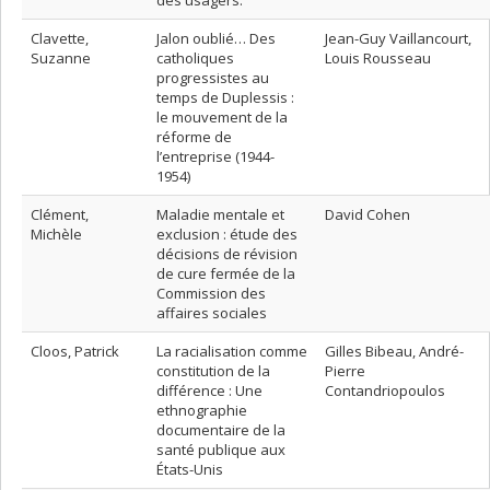
Clavette,
Jalon oublié… Des
Jean-Guy Vaillancourt,
Suzanne
catholiques
Louis Rousseau
progressistes au
temps de Duplessis :
le mouvement de la
réforme de
l’entreprise (1944-
1954)
Clément,
Maladie mentale et
David Cohen
Michèle
exclusion : étude des
décisions de révision
de cure fermée de la
Commission des
affaires sociales
Cloos, Patrick
La racialisation comme
Gilles Bibeau, André-
constitution de la
Pierre
différence : Une
Contandriopoulos
ethnographie
documentaire de la
santé publique aux
États-Unis