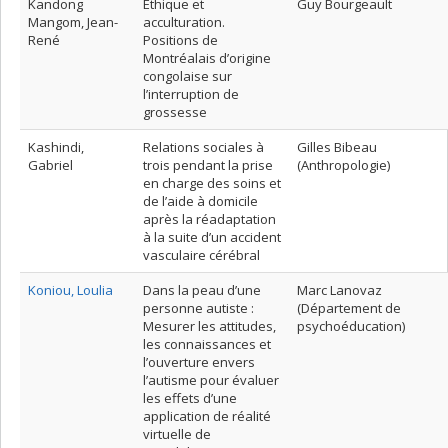
Kandong
Éthique et
Guy Bourgeault
Mangom, Jean-
acculturation.
René
Positions de
Montréalais d’origine
congolaise sur
l’interruption de
grossesse
Kashindi,
Relations sociales à
Gilles Bibeau
Gabriel
trois pendant la prise
(Anthropologie)
en charge des soins et
de l’aide à domicile
après la réadaptation
à la suite d’un accident
vasculaire cérébral
Koniou, Loulia
Dans la peau d’une
Marc Lanovaz
personne autiste :
(Département de
Mesurer les attitudes,
psychoéducation)
les connaissances et
l’ouverture envers
l’autisme pour évaluer
les effets d’une
application de réalité
virtuelle de