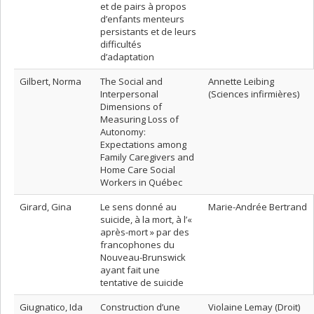
et de pairs à propos
d’enfants menteurs
persistants et de leurs
difficultés
d’adaptation
Gilbert, Norma
The Social and
Annette Leibing
Interpersonal
(Sciences infirmières)
Dimensions of
Measuring Loss of
Autonomy:
Expectations among
Family Caregivers and
Home Care Social
Workers in Québec
Girard, Gina
Le sens donné au
Marie-Andrée Bertrand
suicide, à la mort, à l’«
après-mort » par des
francophones du
Nouveau-Brunswick
ayant fait une
tentative de suicide
Giugnatico, Ida
Construction d’une
Violaine Lemay (Droit)