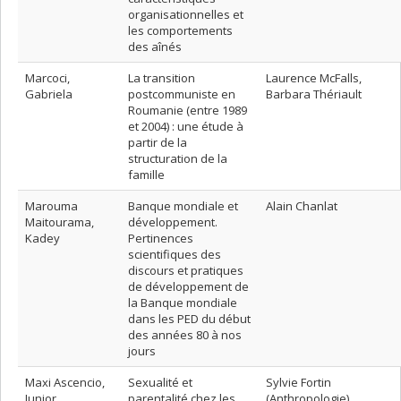
organisationnelles et
les comportements
des aînés
Marcoci,
La transition
Laurence McFalls,
Gabriela
postcommuniste en
Barbara Thériault
Roumanie (entre 1989
et 2004) : une étude à
partir de la
structuration de la
famille
Marouma
Banque mondiale et
Alain Chanlat
Maitourama,
développement.
Kadey
Pertinences
scientifiques des
discours et pratiques
de développement de
la Banque mondiale
dans les PED du début
des années 80 à nos
jours
Maxi Ascencio,
Sexualité et
Sylvie Fortin
Junior
parentalité chez les
(Anthropologie)