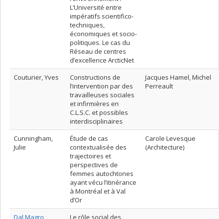
L’Université entre
impératifs scientifico-
techniques,
économiques et socio-
politiques. Le cas du
Réseau de centres
d’excellence ArcticNet
Couturier, Yves
Constructions de
Jacques Hamel, Michel
l’intervention par des
Perreault
travailleuses sociales
et infirmières en
C.L.S.C. et possibles
interdisciplinaires
Cunningham,
Étude de cas
Carole Levesque
Julie
contextualisée des
(Architecture)
trajectoires et
perspectives de
femmes autochtones
ayant vécu l’itinérance
à Montréal et à Val
d’Or
Dal Magro,
Le rôle social des