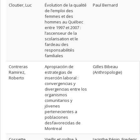
Cloutier, Luc
Évolution de la qualité
Paul Bernard
de l’emploi des
femmes et des
hommes au Québec
entre 1997 et 2007 :
l’ascenseur de la
scolarisation et le
fardeau des
responsabilités
familiales
Contreras
Apropiación de
Gilles Bibeau
Ramirez,
estrategias de
(Anthropologie)
Roberto
inserción laboral :
convergencias y
divergencias entre los
organismos
comunitarios y
jóvenes
pertenecientes a
poblaciones
desfavorecidas de
Montreal
Cossette,
Vieillir et croître à
Jacinthe Pépin, Frederic