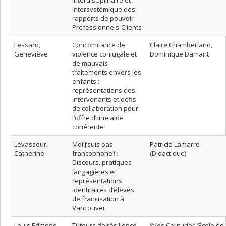
intersystémique des
rapports de pouvoir
Professionnels-Clients
Lessard,
Concomitance de
Claire Chamberland,
Geneviève
violence conjugale et
Dominique Damant
de mauvais
traitements envers les
enfants :
représentations des
intervenants et défis
de collaboration pour
l’offre d’une aide
cohérente
Levasseur,
Moi j’suis pas
Patricia Lamarre
Catherine
francophone ! :
(Didactique)
Discours, pratiques
langagières et
représentations
identitaires d’élèves
de francisation à
Vancouver
Louis Edmond,
Tuteurs de résilience
Yves Couturier (École de