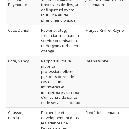
Raymonde
travers les déclins, un
Lesemann
défi spirituel avant
tout. Une étude
phénoménologique
Côté, Daniel
Power strategy
Maryse Rinfret-Raynor
formation in a human
service organisation
undergoing turbulent
change
Côté, Nancy
Rapport au travail,
Deena White
mobilité
professionnelle et
parcours de vie : le
cas de jeunes
infirmières et
infirmières auxiliaires
d’un centre de santé
et de services sociaux
Coussot,
Recherche et
Frédéric Lesemann
Caroline
développement dans
les sciences de
l’environnement :