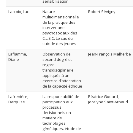
sensibilisation
Lacroix, Luc
Nature
Robert Sévigny
multidimensionnelle
de la pratique des
intervenants
psychosociaux des
C.L.S.C. Le cas du
suicide des jeunes
Laflamme,
Observation de
Jean-François Malherbe
Diane
second degré et
regard
transdisciplinaire
appliqués à un
exercice d’attestation
de la capacité éthique
Lafrenière,
La responsabilité de
Béatrice Godard,
Darquise
participation aux
Jocelyne Saint-Arnaud
processus
décisionnels en
matière de
technologies
génétiques. étude de