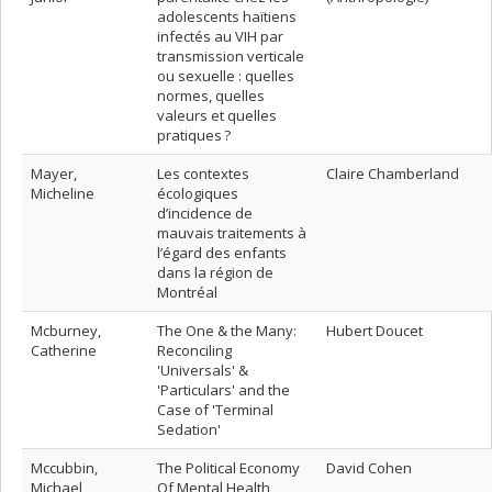
adolescents haïtiens
infectés au VIH par
transmission verticale
ou sexuelle : quelles
normes, quelles
valeurs et quelles
pratiques ?
Mayer,
Les contextes
Claire Chamberland
Micheline
écologiques
d’incidence de
mauvais traitements à
l’égard des enfants
dans la région de
Montréal
Mcburney,
The One & the Many:
Hubert Doucet
Catherine
Reconciling
'Universals' &
'Particulars' and the
Case of 'Terminal
Sedation'
Mccubbin,
The Political Economy
David Cohen
Michael
Of Mental Health