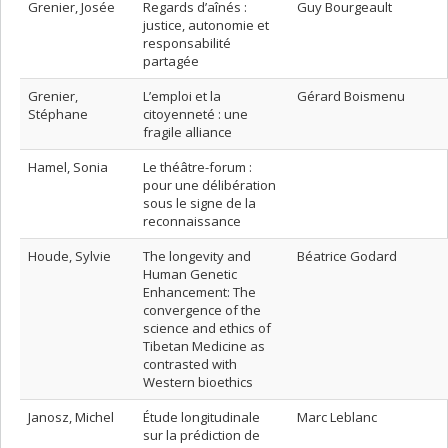
Grenier, Josée
Regards d’aînés :
Guy Bourgeault
justice, autonomie et
responsabilité
partagée
Grenier,
L’emploi et la
Gérard Boismenu
Stéphane
citoyenneté : une
fragile alliance
Hamel, Sonia
Le théâtre-forum :
pour une délibération
sous le signe de la
reconnaissance
Houde, Sylvie
The longevity and
Béatrice Godard
Human Genetic
Enhancement: The
convergence of the
science and ethics of
Tibetan Medicine as
contrasted with
Western bioethics
Janosz, Michel
Étude longitudinale
Marc Leblanc
sur la prédiction de