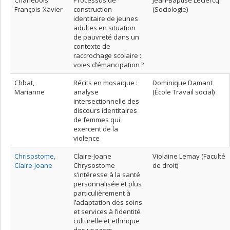
François-Xavier
construction
(Sociologie)
identitaire de jeunes
adultes en situation
de pauvreté dans un
contexte de
raccrochage scolaire :
voies d’émancipation ?
Chbat,
Récits en mosaïque :
Dominique Damant
Marianne
analyse
(École Travail social)
intersectionnelle des
discours identitaires
de femmes qui
exercent de la
violence
Chrisostome,
Claire-Joane
Violaine Lemay (Faculté
Claire-Joane
Chrysostome
de droit)
s’intéresse à la santé
personnalisée et plus
particulièrement à
l’adaptation des soins
et services à l’identité
culturelle et ethnique
des usagers.