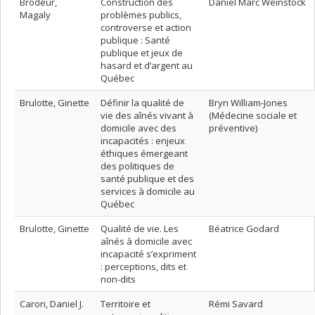
Brodeur,
Construction des
Daniel Marc Weinstock
Magaly
problèmes publics,
controverse et action
publique : Santé
publique et jeux de
hasard et d’argent au
Québec
Brulotte, Ginette
Définir la qualité de
Bryn William-Jones
vie des aînés vivant à
(Médecine sociale et
domicile avec des
préventive)
incapacités : enjeux
éthiques émergeant
des politiques de
santé publique et des
services à domicile au
Québec
Brulotte, Ginette
Qualité de vie. Les
Béatrice Godard
aînés à domicile avec
incapacité s’expriment
: perceptions, dits et
non-dits
Caron, Daniel J.
Territoire et
Rémi Savard