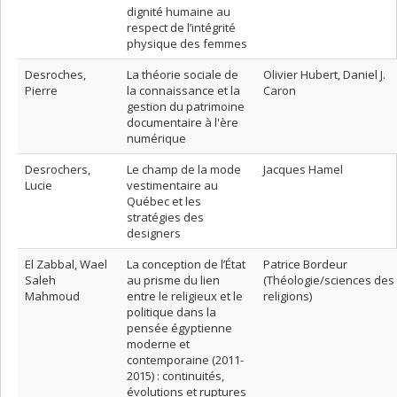
dignité humaine au
respect de l’intégrité
physique des femmes
Desroches,
La théorie sociale de
Olivier Hubert, Daniel J.
Pierre
la connaissance et la
Caron
gestion du patrimoine
documentaire à l'ère
numérique
Desrochers,
Le champ de la mode
Jacques Hamel
Lucie
vestimentaire au
Québec et les
stratégies des
designers
El Zabbal, Wael
La conception de l’État
Patrice Bordeur
Saleh
au prisme du lien
(Théologie/sciences des
Mahmoud
entre le religieux et le
religions)
politique dans la
pensée égyptienne
moderne et
contemporaine (2011-
2015) : continuités,
évolutions et ruptures