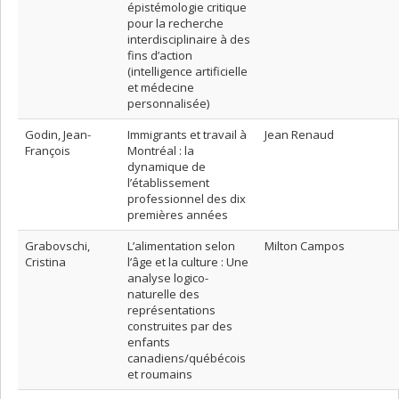
épistémologie critique
pour la recherche
interdisciplinaire à des
fins d’action
(intelligence artificielle
et médecine
personnalisée)
Godin, Jean-
Immigrants et travail à
Jean Renaud
François
Montréal : la
dynamique de
l’établissement
professionnel des dix
premières années
Grabovschi,
L’alimentation selon
Milton Campos
Cristina
l’âge et la culture : Une
analyse logico-
naturelle des
représentations
construites par des
enfants
canadiens/québécois
et roumains