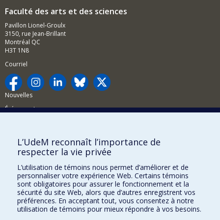
Faculté des arts et des sciences
Pavillon Lionel-Groulx
3150, rue Jean-Brillant
Montréal QC
H3T 1N8
Courriel
Nouvelles
Événements
Comment soutenir la FAS?
L’UdeM reconnaît l’importance de
BESOIN D'AIDE?
respecter la vie privée
Plan du site
L’utilisation de témoins nous permet d’améliorer et de
Signaler une erreur
personnaliser votre expérience Web. Certains témoins
sont obligatoires pour assurer le fonctionnement et la
Accessibilité
sécurité du site Web, alors que d’autres enregistrent vos
préférences. En acceptant tout, vous consentez à notre
FACULTÉ DES ARTS ET DES SCIENCES
utilisation de témoins pour mieux répondre à vos besoins.