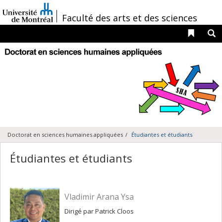
Passer
au
/
Faculté des arts et des sciences
contenu
Liens 
R
Navigation
principale
Doctorat en sciences humaines appliquées
Étudiantes et étudiants
Étudiantes et étudiants
Vladimir Arana Ysa
Dirigé par Patrick Cloos