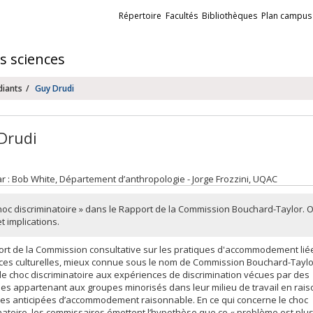
Liens
Répertoire
Facultés
Bibliothèques
Plan campus
externes
es sciences
diants
Guy Drudi
Drudi
ar : Bob White, Département d’anthropologie - Jorge Frozzini, UQAC
hoc discriminatoire » dans le Rapport de la Commission Bouchard-Taylor. O
t implications.
ort de la Commission consultative sur les pratiques d'accommodement lié
ces culturelles, mieux connue sous le nom de Commission Bouchard-Taylor
le choc discriminatoire aux expériences de discrimination vécues par des
s appartenant aux groupes minorisés dans leur milieu de travail en rai
s anticipées d’accommodement raisonnable. En ce qui concerne le choc
natoire, les commissaires émettent l’hypothèse que ce « problème est pl