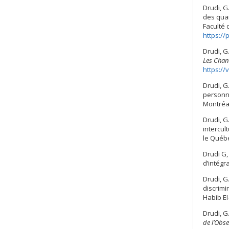
Drudi, G
des quar
Faculté 
https:/
Drudi, G
Les Chant
https:/
Drudi, G
personn
Montréal
Drudi, G
intercul
le Québe
Drudi G,
d’intégr
Drudi, G
discrimi
Habib El
Drudi, G
de l’Obse