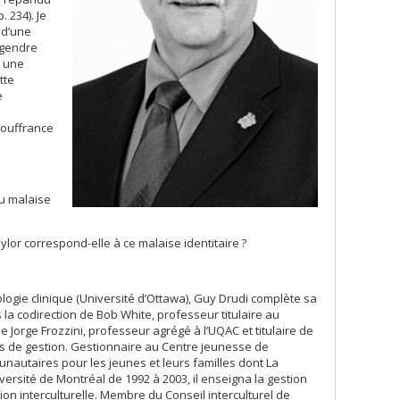
. 234). Je
 d’une
ngendre
, une
tte
e
souffrance
u malaise
lor correspond-elle à ce malaise identitaire ?
gie clinique (Université d’Ottawa), Guy Drudi complète sa
a codirection de Bob White, professeur titulaire au
 Jorge Frozzini, professeur agrégé à l’UQAC et titulaire de
es de gestion. Gestionnaire au Centre jeunesse de
nautaires pour les jeunes et leurs familles dont La
ersité de Montréal de 1992 à 2003, il enseigna la gestion
ion interculturelle. Membre du Conseil interculturel de