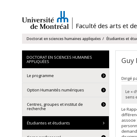
Passer
au
contenu
/
Faculté des arts et d
Navigation
Doctorat en sciences humaines appliquées
Étudiantes et étu
principale
DOCTORAT EN SCIENCES HUMAINES
Guy 
APPLIQUÉES
Le programme
Dirigé p
Option Humanités numériques
Le « c
sens e
Centres, groupes et institut de
recherche
Le Rapp
différen
associe 
Étudiantes et étudiants
personne
demande
discrimi