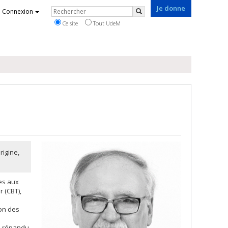
Je donne
Rechercher
Connexion
Rechercher
Ce site
Tout UdeM
rigine,
es aux
 (CBT),
son des
us répandu