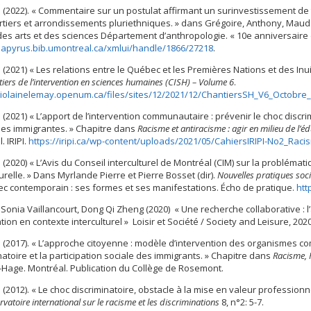
. (2022). « Commentaire sur un postulat affirmant un surinvestissement d
tiers et arrondissements pluriethniques. » dans Grégoire, Anthony, Maude
des arts et des sciences Département d’anthropologie. « 10e anniversaire d
/papyrus.bib.umontreal.ca/xmlui/handle/1866/27218
.
. (2021) « Les relations entre le Québec et les Premières Nations et des Inu
iers de l’intervention en sciences humaines (CISH) – Volume 6
.
/violainelemay.openum.ca/files/sites/12/2021/12/ChantiersSH_V6_Octobre
. (2021) « L’apport de l’intervention communautaire : prévenir le choc discri
es immigrantes. » Chapitre dans
Racisme et antiracisme : agir en milieu de l’é
. IRIPI.
https://iripi.ca/wp-content/uploads/2021/05/CahiersIRIPI-No2_Rac
. (2020) « L’Avis du Conseil interculturel de Montréal (CIM) sur la problémat
turelle. » Dans Myrlande Pierre et Pierre Bosset (dir).
Nouvelles pratiques soci
c contemporain : ses formes et ses manifestations. Écho de pratique.
htt
 Sonia Vaillancourt, Dong Qi Zheng (2020) « Une recherche collaborative : l’
ation en contexte interculturel » Loisir et Société / Society and Leisure, 202
. (2017). « L’approche citoyenne : modèle d’intervention des organismes 
natoire et la participation sociale des immigrants. » Chapitre dans
Racisme, P
-Hage. Montréal. Publication du Collège de Rosemont.
. (2012). « Le choc discriminatoire, obstacle à la mise en valeur professio
rvatoire international sur le racisme et les discriminations
8, n°2: 5-7.