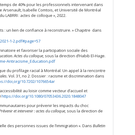
e temps de 40% pour les professionnels intervenant dans
 Arsenault, Isabelle Comtois, et Université de Montréal
u LABRRI : actes de colloque », 2022.
its : un lien de confiance à reconstruire. » Chapitre dans
_2021-1-2.pdf#page=57
minatoire et favoriser la participation sociale des
ducation. Actes du colloque,
sous la direction d’Habib El-Hage.
isme-Antiracisme_Education.pdf
ique du profilage racial à Montréal. Un appel à la rencontre
ales.
Vol. 31, no 2. Dossier : racisme et discrimination dans
ps://doi,org/10.7202/1076654ar
accessibilité au loisir comme vecteur d’accueil et
0
https://doi.org/10.1080/07053436.2020.1848047
communautaires pour prévenir les impacts du choc
révenir et intervenir : actes du colloque,
sous la direction de
nnelle des personnes issues de l’immigration ». Dans
Bulletin