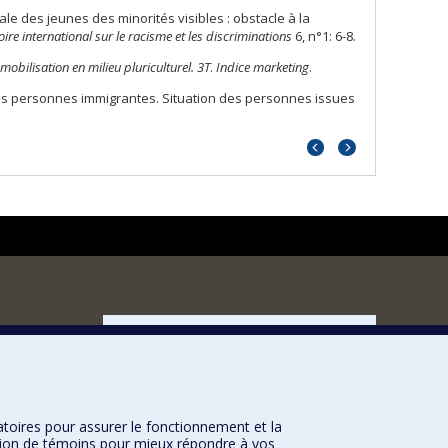
ale des jeunes des minorités visibles : obstacle à la
oire international sur le racisme et les discriminations
6, n°1: 6-8.
obilisation en milieu pluriculturel. 3T
.
Indice marketing
.
 des personnes immigrantes. Situation des personnes issues
Portrait
Portrait
précédent
suivant
FACULTÉ DES ARTS ET DES SCIENCES
Nos départements et écoles
Nos centres d'études
Nos programmes et cours
atoires pour assurer le fonctionnement et la
sation de témoins pour mieux répondre à vos