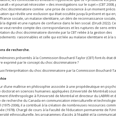
 paraît » et pourrait nécessiter « des investigations sur le sujet » (CBT 2008, p
e choc discriminatoire comme une prise de conscience à un moment précis
sation qui révèle une exclusion qui était occultée jusqu’à présent et qui e
france sociale, un malaise identitaire, un déni de reconnaissance sociale
 à la dignité et une rupture de confiance dans le lien social. (Drudi 2022). Ce
he veut rendre compte des correspondances et les ruptures de sens entr
rétation du choc discriminatoire donnée par la CBT reliée à la gestion des
ements raisonnables et celle qui est liée au malaise identitaire et à la 
ns de recherche.
émoires présentés à la Commission Bouchard-Taylor (CBT) font-ils état d
ire exprimé par le concept du choc discriminatoire ?
i l’interprétation du choc discriminatoire par la Commission Bouchard-Tay
phie
r d’une maîtrise en philosophie associée à une propédeutique en psycholo
 doctorat en sciences humaines appliquées (Université de Montréal) sous l
ent d’Anthropologie à l’Université de Montréal et directeur du LABRRI et de
e de recherche du Canada en communication interculturelle et technologi
 (1975-2006), il a contribué à la création de nombreuses ressources commu
e (1978). Chargé de cours à la Faculté de l’éducation permanente de l’Univ
versité ethnoculturelle, les programmes d’accès à l’égalité et la communicat