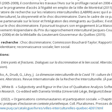
 (2005-2009), il coordonna les travaux l’Avis sur le profilage racial en 2006
ur le programme d’accès à l’égalité en emploi de la Ville de Montréal (2011
atoire de recherche sur les relations interculturelles (LABRRI) avec qui il 
interculturel, la citoyenneté et le choc discriminatoire. Dans le cadre de c
e partenariale sur le loisir et l’intégration des immigrants au Québec. Il e
 sur le choc discriminatoire. Il poursuit toujours son engagement à La Maiso
vement récipiendaire du Prix du rapprochement interculturel Jacques-Coutur
 (2006) et de la Médaille du Lieutenant-Gouverneur du Québec (2015).
 recherche
: Choc discriminatoire; Commission Bouchard-Taylor; Rapport B
identitaire; reconnaissance sociale; lien social.
tions:
.
Entre ponts et fractures. Dialogues sur la discrimination et le lien social.
Altersti
ion).
o, A., Drudi, G., Lévy, J.
La dimension interculturelle de la Covid 19 : culture de
ire.
Alterstices. Revue Internationale de la Recherche Interculturelle. (À par
., White B. « Subjectivity and Rigour in the Use of Qualitative Analysis Sof
n Research
. Co-edited with Daniela Vintilia (Université Liège, Belgium) Edw
. (2022). « Organisations communautaires et participation sociale. » Chapitr
: pratiques d’inclusion en contexte pluriethnique.
Coll. Pluralismes. Presses de
www.puq.ca/catalogue/livres/villes-interculturelles-quebec-4261.html