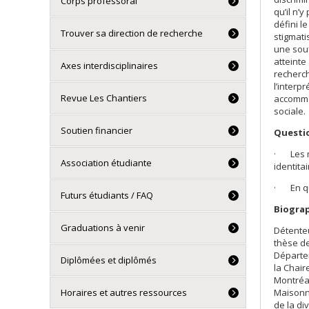
Corps professoral
qu’il n’y
défini l
Trouver sa direction de recherche
stigmati
une souf
atteinte
Axes interdisciplinaires
recherc
l’interp
Revue Les Chantiers
accommod
sociale.
Soutien financier
Questio
· Les m
Association étudiante
identita
· En quo
Futurs étudiants / FAQ
Biogra
Graduations à venir
Détenteu
thèse de
Départem
Diplômées et diplômés
la Chair
Montréal
Maisonné
Horaires et autres ressources
de la di