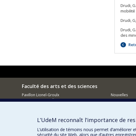
Drudi, G
mobilité
Drudi, G
Drudi, G
des mino
Reto
Faculté des arts et des sciences
Pavillon Lionel-Groulx
Nouvelles
3150, rue Jean-Brillant
Événements
Montréal QC
H3T 1N8
Comment so
Courriel
L’UdeM reconnaît l’importance de resp
L’utilisation de témoins nous permet d’améliorer e
sécurité du site Web, alors que d’autres enregistr