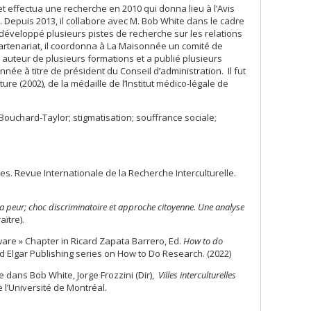
 et effectua une recherche en 2010 qui donna lieu à l’Avis
). Depuis 2013, il collabore avec M. Bob White dans le cadre
a développé plusieurs pistes de recherche sur les relations
e partenariat, il coordonna à La Maisonnée un comité de
st auteur de plusieurs formations et a publié plusieurs
nnée à titre de président du Conseil d’administration. Il fut
e (2002), de la médaille de l’Institut médico-légale de
ouchard-Taylor; stigmatisation; souffrance sociale;
ces. Revue Internationale de la Recherche Interculturelle.
 la peur; choc discriminatoire et approche citoyenne. Une analyse
aïtre).
tware » Chapter in Ricard Zapata Barrero, Ed.
How to do
ard Elgar Publishing series on How to Do Research. (2022)
e dans Bob White, Jorge Frozzini (Dir),
Villes interculturelles
 l’Université de Montréal.