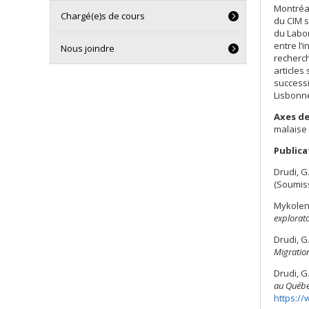
Montréal
Chargé(e)s de cours
du CIM s
du Labor
entre l’
Nous joindre
recherch
articles
successi
Lisbonne
Axes de
malaise 
Publica
Drudi, G
(Soumiss
Mykolenk
explorato
Drudi, G
Migratio
Drudi, G
au Québec
https://