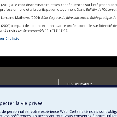
. (2010) « Le choc discriminatoire et ses conséquences sur l’intégration soci
 professionnelle et à la participation citoyenne »
.
Dans
Bulletin de l’Observat
, Lorraine Mathews (2004).
Bâtir l’espace du faire autrement
.
Guide pratique de m
. (2002) « Impact de la non reconnaissance professionnelle sur l’identité
rités noires
.
»
Vivre ensemble
11, n°38: 13-17.
ur à la liste
BESOIN D'AIDE?
Plan du site
utenir la FAS?
Signaler une erreur
ecter la vie privée
Accessibilité
t de personnaliser votre expérience Web. Certains témoins sont oblig
ent vos préférences. En acceptant tout, vous consentez à notre utili