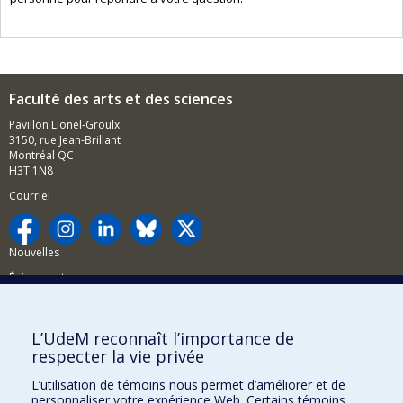
Faculté des arts et des sciences
Pavillon Lionel-Groulx
3150, rue Jean-Brillant
Montréal QC
H3T 1N8
Courriel
Nouvelles
Événements
Comment soutenir la FAS?
L’UdeM reconnaît l’importance de
BESOIN D'AIDE?
respecter la vie privée
Plan du site
L’utilisation de témoins nous permet d’améliorer et de
Signaler une erreur
personnaliser votre expérience Web. Certains témoins