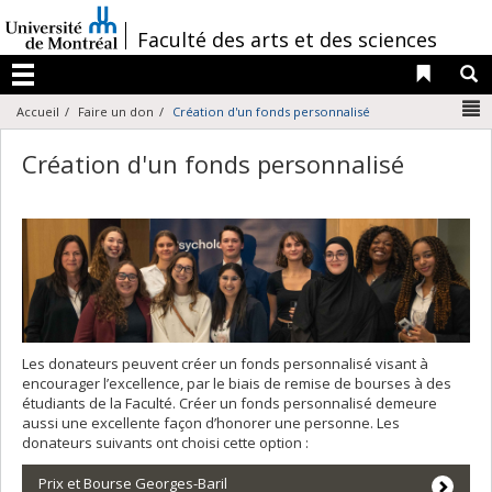
Passer
au
/
Faculté des arts et des sciences
contenu
Liens 
R
Menu
N
Accueil
Faire un don
Création d'un fonds personnalisé
Création d'un fonds personnalisé
Les donateurs peuvent créer un fonds personnalisé visant à
encourager l’excellence, par le biais de remise de bourses à des
étudiants de la Faculté. Créer un fonds personnalisé demeure
aussi une excellente façon d’honorer une personne. Les
donateurs suivants ont choisi cette option :
Prix et Bourse Georges-Baril