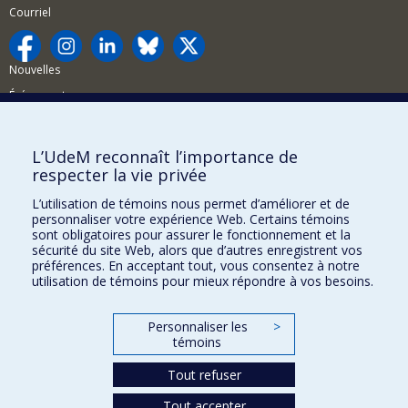
Courriel
Nouvelles
Événements
Comment soutenir la FAS?
L’UdeM reconnaît l’importance de
BESOIN D'AIDE?
respecter la vie privée
Plan du site
L’utilisation de témoins nous permet d’améliorer et de
Signaler une erreur
personnaliser votre expérience Web. Certains témoins
sont obligatoires pour assurer le fonctionnement et la
Accessibilité
sécurité du site Web, alors que d’autres enregistrent vos
préférences. En acceptant tout, vous consentez à notre
FACULTÉ DES ARTS ET DES SCIENCES
utilisation de témoins pour mieux répondre à vos besoins.
Nos départements et écoles
Personnaliser les
>
Nos centres d'études
témoins
Nos programmes et cours
Tout refuser
Tout accepter