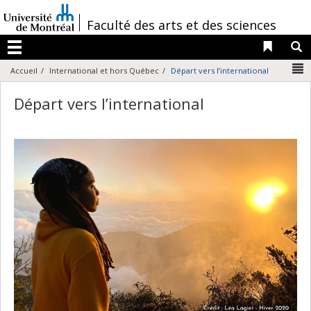
Passer
au
/
Faculté des arts et des sciences
contenu
Liens 
R
Menu
N
Accueil
International et hors Québec
Départ vers l’international
Départ vers l’international