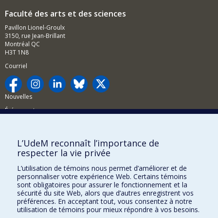
Faculté des arts et des sciences
Pavillon Lionel-Groulx
3150, rue Jean-Brillant
Montréal QC
H3T 1N8
Courriel
Nouvelles
Événements
Comment soutenir la FAS?
L’UdeM reconnaît l’importance de
BESOIN D'AIDE?
respecter la vie privée
Plan du site
L’utilisation de témoins nous permet d’améliorer et de
Signaler une erreur
personnaliser votre expérience Web. Certains témoins
sont obligatoires pour assurer le fonctionnement et la
Accessibilité
sécurité du site Web, alors que d’autres enregistrent vos
préférences. En acceptant tout, vous consentez à notre
FACULTÉ DES ARTS ET DES SCIENCES
utilisation de témoins pour mieux répondre à vos besoins.