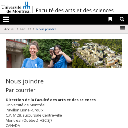
Passer
au
/
Faculté des arts et des sciences
contenu
Liens 
R
Menu
N
Accueil
Faculté
Nous joindre
Nous joindre
Par courrier
Direction de la Faculté des arts et des sciences
Université de Montréal
Pavillon Lionel-Groulx
C.P. 6128, succursale Centre-ville
Montréal (Québec) H3C 3J7
CANADA