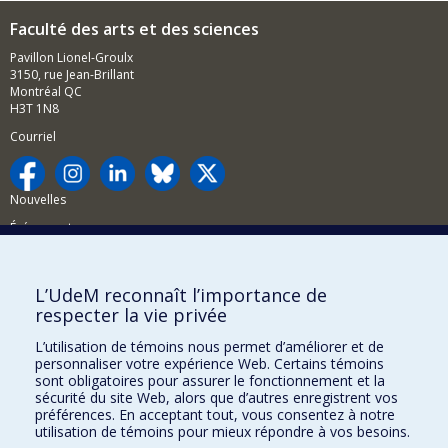
Faculté des arts et des sciences
Pavillon Lionel-Groulx
3150, rue Jean-Brillant
Montréal QC
H3T 1N8
Courriel
Nouvelles
Événements
Comment soutenir la FAS?
L’UdeM reconnaît l’importance de
BESOIN D'AIDE?
respecter la vie privée
Plan du site
L’utilisation de témoins nous permet d’améliorer et de
Signaler une erreur
personnaliser votre expérience Web. Certains témoins
sont obligatoires pour assurer le fonctionnement et la
Accessibilité
sécurité du site Web, alors que d’autres enregistrent vos
préférences. En acceptant tout, vous consentez à notre
FACULTÉ DES ARTS ET DES SCIENCES
utilisation de témoins pour mieux répondre à vos besoins.