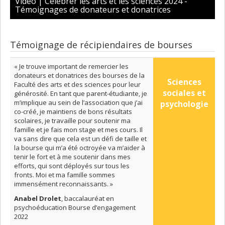
Vidéo | Célébrer les arts et les sciences 2024 -
Témoignages de donateurs et donatrices
Témoignage de récipiendaires de bourses
« Je trouve important de remercier les
donateurs et donatrices des bourses de la
Sciences
Faculté des arts et des sciences pour leur
sociales et
générosité. En tant que parent-étudiante, je
m’implique au sein de l’association que j’ai
psychologie
co-créé, je maintiens de bons résultats
scolaires, je travaille pour soutenir ma
famille et je fais mon stage et mes cours. Il
va sans dire que cela est un défi de taille et
la bourse qui m’a été octroyée va m’aider à
tenir le fort et à me soutenir dans mes
efforts, qui sont déployés sur tous les
fronts. Moi et ma famille sommes
immensément reconnaissants. »
Anabel Drolet
, baccalauréat en
psychoéducation Bourse d’engagement
2022