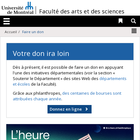
Passer
au
/
Faculté des arts et des sciences
contenu
Liens 
R
Menu
N
Accueil
Faire un don
Votre don ira loin
Dès à présent, il est possible de faire un don en appuyant
l'une des initiatives départementales (voir la section «
Soutenir le Département » des sites Web des
départements
et écoles
de la Faculté).
Grâce aux philanthropes,
des centaines de bourses sont
attribuées chaque année
.
Donnez en ligne