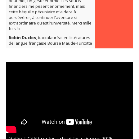
pour moi, un geste énorme. Les soucis
financiers me pèsent énormément, mais
cette béquille pécuniaire m’aidera à
persévérer, à continuer l’aventure si
extraordinaire qu’est l’université. Merci mille
fois ! »
Robin Duclos
, baccalauréat en littératures
de langue française Bourse Maude-Turcotte
Vidéo | Célébrer les arts et les sciences 2025 -