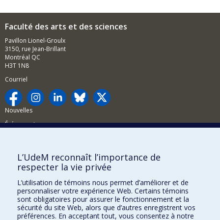
Faculté des arts et des sciences
Pavillon Lionel-Groulx
3150, rue Jean-Brillant
Montréal QC
H3T 1N8
Courriel
Nouvelles
Événements
Comment soutenir la FAS?
L’UdeM reconnaît l’importance de
BESOIN D'AIDE?
respecter la vie privée
Plan du site
L’utilisation de témoins nous permet d’améliorer et de
Signaler une erreur
personnaliser votre expérience Web. Certains témoins
sont obligatoires pour assurer le fonctionnement et la
Accessibilité
sécurité du site Web, alors que d’autres enregistrent vos
préférences. En acceptant tout, vous consentez à notre
FACULTÉ DES ARTS ET DES SCIENCES