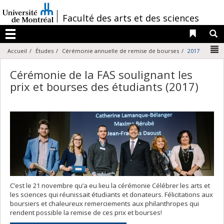
Passer
au
/
Faculté des arts et des sciences
contenu
Liens 
R
Menu
N
Accueil
Études
Cérémonie annuelle de remise de bourses
2017
Cérémonie de la FAS soulignant les
prix et bourses des étudiants (2017)
C’est le 21 novembre qu’a eu lieu la cérémonie Célébrer les arts et
les sciences qui réunissait étudiants et donateurs. Félicitations aux
boursiers et chaleureux remerciements aux philanthropes qui
rendent possible la remise de ces prix et bourses!