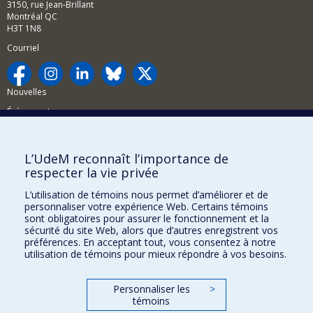
3150, rue Jean-Brillant
Montréal QC
H3T 1N8
Courriel
Nouvelles
Événements
Comment soutenir la FAS?
L’UdeM reconnaît l’importance de
BESOIN D'AIDE?
respecter la vie privée
Plan du site
L’utilisation de témoins nous permet d’améliorer et de
Signaler une erreur
personnaliser votre expérience Web. Certains témoins
sont obligatoires pour assurer le fonctionnement et la
Accessibilité
sécurité du site Web, alors que d’autres enregistrent vos
préférences. En acceptant tout, vous consentez à notre
FACULTÉ DES ARTS ET DES SCIENCES
utilisation de témoins pour mieux répondre à vos besoins.
Nos départements et écoles
Personnaliser les
>
Nos centres d'études
témoins
Nos programmes et cours