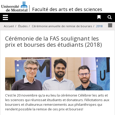
Passer
au
/
Faculté des arts et des sciences
contenu
Liens 
R
Menu
N
Accueil
Études
Cérémonie annuelle de remise de bourses
2018
Cérémonie de la FAS soulignant les
prix et bourses des étudiants (2018)
C’est le 20 novembre qu’a eu lieu la cérémonie Célébrer les arts et
les sciences qui réunissait étudiants et donateurs. Félicitations aux
boursiers et chaleureux remerciements aux philanthropes qui
rendent possible la remise de ces prix et bourses!