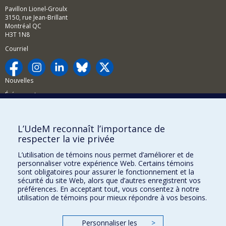
Pavillon Lionel-Groulx
3150, rue Jean-Brillant
Montréal QC
H3T 1N8
Courriel
Nouvelles
Événements
Comment soutenir la FAS?
L’UdeM reconnaît l’importance de
BESOIN D'AIDE?
respecter la vie privée
Plan du site
L’utilisation de témoins nous permet d’améliorer et de
Signaler une erreur
personnaliser votre expérience Web. Certains témoins
sont obligatoires pour assurer le fonctionnement et la
Accessibilité
sécurité du site Web, alors que d’autres enregistrent vos
préférences. En acceptant tout, vous consentez à notre
FACULTÉ DES ARTS ET DES SCIENCES
utilisation de témoins pour mieux répondre à vos besoins.
Nos départements et écoles
Personnaliser les
>
Nos centres d'études