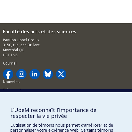
Faculté des arts et des sciences
Pavillon Lionel-Groulx
3150, rue Jean-Brillant
Montréal QC
H3T 1N8
Courriel
Nouvelles
Événements
Comment soutenir la FAS?
L’UdeM reconnaît l’importance de
BESOIN D'AIDE?
respecter la vie privée
Plan du site
L’utilisation de témoins nous permet d’améliorer et de
Signaler une erreur
personnaliser votre expérience Web. Certains témoins