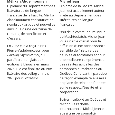
Mélikah Abdelmoumen
Michel Jean
Diplômée du Département des
Diplômé de la Faculté, Michel
littératures de langue
Jean est actuellement auteur
française de la Faculté, Mélika
invité au Département des
Abdelmoumen est l'autrice de
littératures de langue
nombreux articles et nouvelles
française.
ainsi que d'une douzaine de
Issu de la communauté innue
romans, de non-fiction et
de Mashteuiatsh, Michel Jean
d'essais.
joue un rôle crucial pour la
En 2022 elle a reçu le Prix
diffusion d’une connaissance
Pierre-Vadeboncoeur pour
sensible de l’histoire des
Baldwin, Styron et moi
, qui
peuples autochtones et pour
paraîtra en anglais aux
une meilleure compréhension
éditions Biblioasis en mars
des réalités actuelles des
2025. Elle est finaliste au Prix
personnes autochtones au
littéraire des collégien.ne.s
Québec. Ce faisant, il participe
2025 pour
Petite-Ville
.
de façon exemplaire à la mise
en place de relations fondées
sur le respect, l’égalité et la
coopération.
Écrivain célébré au Québec et
reconnu à l’échelle
internationale, Michel Jean est
aussi une personnalité