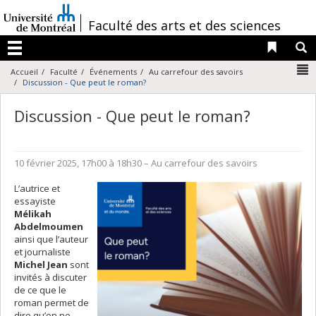
Passer
au
/
Faculté des arts et des sciences
contenu
Liens 
R
Menu
N
Accueil
Faculté
Événements
Au carrefour des savoirs
Discussion - Que peut le roman?
Discussion - Que peut le roman?
10 février 2025, 17h00 à 18h30
– Au carrefour des savoirs
L’autrice et
essayiste
Mélikah
Abdelmoumen
ainsi que l’auteur
et journaliste
Michel Jean
sont
invités à discuter
de ce que le
roman permet de
dire qu’on ne