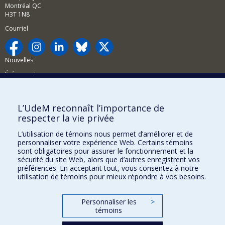
Montréal QC
H3T 1N8
Courriel
Nouvelles
Événements
Comment soutenir la FAS?
L’UdeM reconnaît l’importance de
BESOIN D'AIDE?
respecter la vie privée
Plan du site
L’utilisation de témoins nous permet d’améliorer et de
Signaler une erreur
personnaliser votre expérience Web. Certains témoins
sont obligatoires pour assurer le fonctionnement et la
Accessibilité
sécurité du site Web, alors que d’autres enregistrent vos
préférences. En acceptant tout, vous consentez à notre
FACULTÉ DES ARTS ET DES SCIENCES
utilisation de témoins pour mieux répondre à vos besoins.
Nos départements et écoles
Personnaliser les
>
Nos centres d'études
témoins
Nos programmes et cours