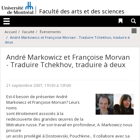
Passer
au
/
Faculté des arts et des sciences
contenu
Liens 
R
Menu
N
Accueil
Faculté
Événements
André Markowicz et Françoise Morvan - Traduire Tchekhov, traduire à
deux
André Markowicz et Françoise Morvan
- Traduire Tchekhov, traduire à deux
21 septembre 2007, 11h30 à 13h00
Est-il besoin de présenter André
Markowicz et Françoise Morvan? Leurs
noms
sont étroitement associés à la
redécouverte des grandes œuvres de la
littérature russe. Par son travail en profondeur, A. Markowicz nous
procure
un accès privilégié à Dostoievski, Pouchkine... Il collabore avec sa