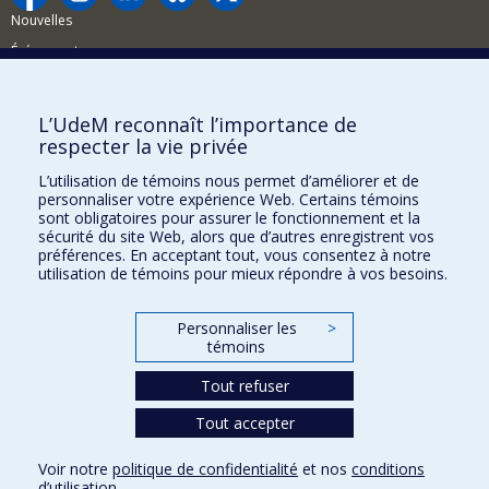
Nouvelles
Événements
Comment soutenir la FAS?
L’UdeM reconnaît l’importance de
BESOIN D'AIDE?
respecter la vie privée
Plan du site
L’utilisation de témoins nous permet d’améliorer et de
Signaler une erreur
personnaliser votre expérience Web. Certains témoins
sont obligatoires pour assurer le fonctionnement et la
Accessibilité
sécurité du site Web, alors que d’autres enregistrent vos
préférences. En acceptant tout, vous consentez à notre
FACULTÉ DES ARTS ET DES SCIENCES
utilisation de témoins pour mieux répondre à vos besoins.
Nos départements et écoles
Personnaliser les
>
Nos centres d'études
témoins
Nos programmes et cours
Tout refuser
Tout accepter
Confidentialité
Conditions d’utilisation
Voir notre
politique de confidentialité
et nos
conditions
Paramètres des témoins
d’utilisation
.