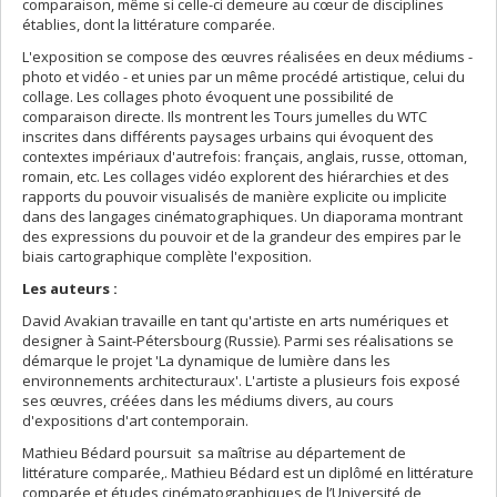
comparaison, même si celle-ci demeure au cœur de disciplines
établies, dont la littérature comparée.
L'exposition se compose des œuvres réalisées en deux médiums -
photo et vidéo - et unies par un même procédé artistique, celui du
collage. Les collages photo évoquent une possibilité de
comparaison directe. Ils montrent les Tours jumelles du WTC
inscrites dans différents paysages urbains qui évoquent des
contextes impériaux d'autrefois: français, anglais, russe, ottoman,
romain, etc. Les collages vidéo explorent des hiérarchies et des
rapports du pouvoir visualisés de manière explicite ou implicite
dans des langages cinématographiques. Un diaporama montrant
des expressions du pouvoir et de la grandeur des empires par le
biais cartographique complète l'exposition.
Les auteurs :
David Avakian travaille en tant qu'artiste en arts numériques et
designer à Saint-Pétersbourg (Russie). Parmi ses réalisations se
démarque le projet 'La dynamique de lumière dans les
environnements architecturaux'. L'artiste a plusieurs fois exposé
ses œuvres, créées dans les médiums divers, au cours
d'expositions d'art contemporain.
Mathieu Bédard poursuit sa maîtrise au département de
littérature comparée,. Mathieu Bédard est un diplômé en littérature
comparée et études cinématographiques de l’Université de