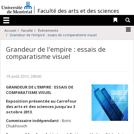
Passer
au
/
Faculté des arts et des sciences
contenu
Liens 
R
Menu
N
Accueil
Faculté
Événements
Grandeur de l'empire : essais de comparatisme visuel
Grandeur de l'empire : essais de
comparatisme visuel
19 août 2013, 20h00
GRANDEUR DE L'EMPIRE : ESSAIS DE
COMPARATISME VISUEL
Exposition présentée au Carrefour
des arts et des sciences jusqu'au 3
octobre 2013.
Commissaire indépendant :
Boris
Chukhovich