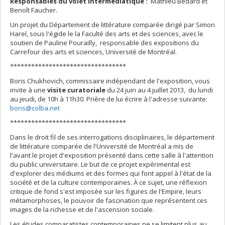
Responsables du volet intermédiatique :
Mathieu Bédard et
Benoît Faucher.
Un projet du Département de littérature comparée dirigé par Simon
Harel, sous l'égide le la Faculté des arts et des sciences, avec le
soutien de Pauline Pourailly, responsable des expositions du
Carrefour des arts et sciences, Université de Montréal.
*********************************
Boris Chukhovich, commissaire indépendant de l'exposition, vous
invite à une
visite curatoriale
du 24 juin au 4 juillet 2013, du lundi
au jeudi, de 10h à 11h30. Prière de lui écrire à l'adresse suivante:
boris@colba.net
*********************************
Dans le droit fil de ses interrogations disciplinaires, le département
de littérature comparée de l'Université de Montréal a mis de
l'avant le projet d'exposition présenté dans cette salle à l'attention
du public universitaire. Le but de ce projet expérimental est
d'explorer des médiums et des formes qui font appel à l'état de la
société et de la culture contemporaines. À ce sujet, une réflexion
critique de fond s'est imposée sur les figures de l'Empire, leurs
métamorphoses, le pouvoir de fascination que représentent ces
images de la richesse et de l'ascension sociale.
Les études comparatistes contemporaines ne se limitent plus au