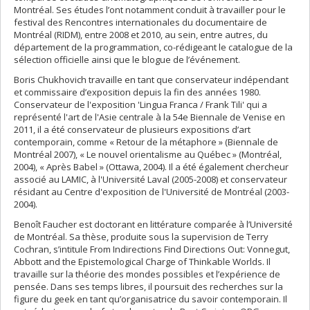
Montréal. Ses études l’ont notamment conduit à travailler pour le
festival des Rencontres internationales du documentaire de
Montréal (RIDM), entre 2008 et 2010, au sein, entre autres, du
département de la programmation, co-rédigeant le catalogue de la
sélection officielle ainsi que le blogue de l’événement.
Boris Chukhovich travaille en tant que conservateur indépendant
et commissaire d’exposition depuis la fin des années 1980.
Conservateur de l'exposition 'Lingua Franca / Frank Tili' qui a
représenté l'art de l'Asie centrale à la 54e Biennale de Venise en
2011, il a été conservateur de plusieurs expositions d’art
contemporain, comme « Retour de la métaphore » (Biennale de
Montréal 2007), « Le nouvel orientalisme au Québec » (Montréal,
2004), « Après Babel » (Ottawa, 2004). Il a été également chercheur
associé au LAMIC, à l'Université Laval (2005-2008) et conservateur
résidant au Centre d'exposition de l'Université de Montréal (2003-
2004).
Benoît Faucher est doctorant en littérature comparée à l’Université
de Montréal. Sa thèse, produite sous la supervision de Terry
Cochran, s’intitule From Indirections Find Directions Out: Vonnegut,
Abbott and the Epistemological Charge of Thinkable Worlds. Il
travaille sur la théorie des mondes possibles et l’expérience de
pensée. Dans ses temps libres, il poursuit des recherches sur la
figure du geek en tant qu’organisatrice du savoir contemporain. Il