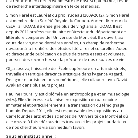
est rédacteur en chef et webmestre de Post-Scriptum.ORG, revue
de recherche interdisciplinaire en texte et médias.
Simon Harel est Lauréat du prix Trudeau (2009-2012),. Simon Harel
est membre de la Société Royale du Canada. Ancien directeur du
CELAT à l'UQAM, il a enseigné plus de vingt ans à l'UQAM. Il est
depuis 2011 professeur titulaire et Directeur du département de
littérature comparée de l'Université de Montréal. Il a ouvert, au
cours des vingt-cinq dernières années, un champ de recherche
novateur à la frontière des études littéraires et culturelles. Auteur
et directeur de publication de plus de trente essais et volumes, il
poursuit des recherches sur la précarité de nos espaces de vie.
Olga Loseva, finissante de l'École supérieure en arts industriels,
travaille en tant que directrice artistique dans l'Agence Asgard.
Designer et artiste en arts numériques, elle collabore avec David
Avakian dans plusieurs projets.
Pauline Pourailly est diplômée en anthropologie et en muséologie
(M.A.). Elle s’intéresse à la mise en exposition du patrimoine
immatériel et particulièrement à la transmission du témoignage
humain. Depuis 2011, elle est responsable des expositions au
Carrefour des arts et des sciences de l’Université de Montréal où
elle œuvre à faire découvrir les travaux et les projets audacieux
de nos chercheurs via son médium favori.
Soutien institutionnel :