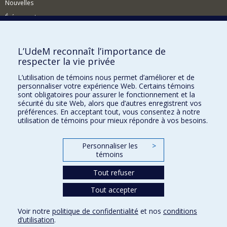
Nouvelles
Événements
Comment soutenir la FAS?
L’UdeM reconnaît l’importance de
BESOIN D'AIDE?
respecter la vie privée
Plan du site
L’utilisation de témoins nous permet d’améliorer et de
Signaler une erreur
personnaliser votre expérience Web. Certains témoins
sont obligatoires pour assurer le fonctionnement et la
Accessibilité
sécurité du site Web, alors que d’autres enregistrent vos
préférences. En acceptant tout, vous consentez à notre
FACULTÉ DES ARTS ET DES SCIENCES
utilisation de témoins pour mieux répondre à vos besoins.
Nos départements et écoles
Personnaliser les
>
Nos centres d'études
témoins
Nos programmes et cours
Tout refuser
Tout accepter
Confidentialité
Conditions d’utilisation
Voir notre
politique de confidentialité
et nos
conditions
Paramètres des témoins
d’utilisation
.
Université de