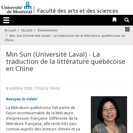
Passer
au
/
Faculté des arts et des sciences
contenu
Liens 
R
Menu
N
Accueil
Faculté
Événements
Min Sun (Université Laval) - La traduction de la littérature québécoise en
Chine
Min Sun (Université Laval) - La
traduction de la littérature québécoise
en Chine
8 octobre 2009, 11h30 à 13h00
Revoyez la vidéo!
La littérature québécoise fait partie de
façon incontournable de la littérature
d’expression française. Différente de la
littérature française, elle reste très peu
connue auprès des lecteurs chinois et sa