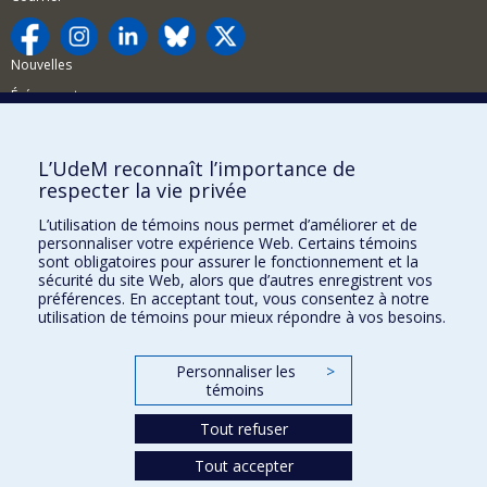
Nouvelles
Événements
Comment soutenir la FAS?
L’UdeM reconnaît l’importance de
BESOIN D'AIDE?
respecter la vie privée
Plan du site
L’utilisation de témoins nous permet d’améliorer et de
Signaler une erreur
personnaliser votre expérience Web. Certains témoins
sont obligatoires pour assurer le fonctionnement et la
Accessibilité
sécurité du site Web, alors que d’autres enregistrent vos
préférences. En acceptant tout, vous consentez à notre
FACULTÉ DES ARTS ET DES SCIENCES
utilisation de témoins pour mieux répondre à vos besoins.
Nos départements et écoles
Personnaliser les
>
Nos centres d'études
témoins
Nos programmes et cours
Tout refuser
Tout accepter
Confidentialité