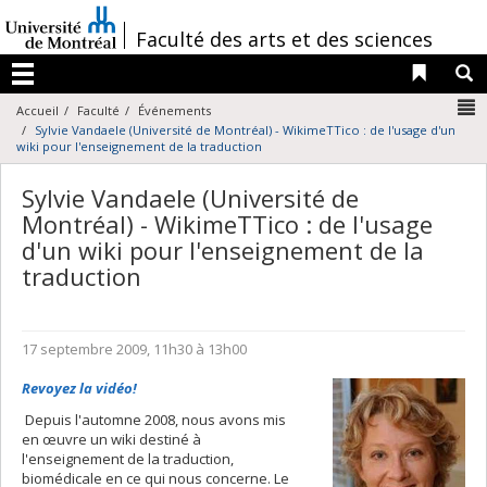
Passer
au
/
Faculté des arts et des sciences
contenu
Liens 
R
Menu
N
Accueil
Faculté
Événements
Sylvie Vandaele (Université de Montréal) - WikimeTTico : de l'usage d'un
wiki pour l'enseignement de la traduction
Sylvie Vandaele (Université de
Montréal) - WikimeTTico : de l'usage
d'un wiki pour l'enseignement de la
traduction
17 septembre 2009, 11h30 à 13h00
Revoyez la vidéo!
Depuis l'automne 2008, nous avons mis
en œuvre un wiki destiné à
l'enseignement de la traduction,
biomédicale en ce qui nous concerne. Le