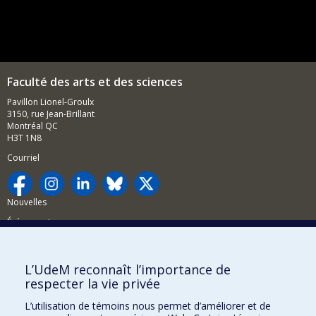
Faculté des arts et des sciences
Pavillon Lionel-Groulx
3150, rue Jean-Brillant
Montréal QC
H3T 1N8
Courriel
Nouvelles
Événements
Comment soutenir la FAS?
L’UdeM reconnaît l’importance de
BESOIN D'AIDE?
respecter la vie privée
Plan du site
L’utilisation de témoins nous permet d’améliorer et de
Signaler une erreur