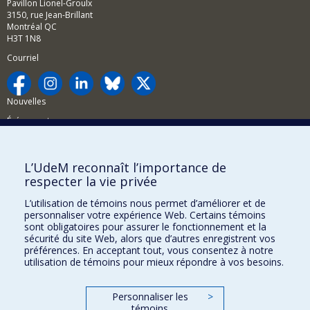
Pavillon Lionel-Groulx
3150, rue Jean-Brillant
Montréal QC
H3T 1N8
Courriel
Nouvelles
Événements
Comment soutenir la FAS?
L’UdeM reconnaît l’importance de
BESOIN D'AIDE?
respecter la vie privée
Plan du site
L’utilisation de témoins nous permet d’améliorer et de
Signaler une erreur
personnaliser votre expérience Web. Certains témoins
sont obligatoires pour assurer le fonctionnement et la
Accessibilité
sécurité du site Web, alors que d’autres enregistrent vos
préférences. En acceptant tout, vous consentez à notre
FACULTÉ DES ARTS ET DES SCIENCES
utilisation de témoins pour mieux répondre à vos besoins.
Nos départements et écoles
Personnaliser les
>
Nos centres d'études
témoins