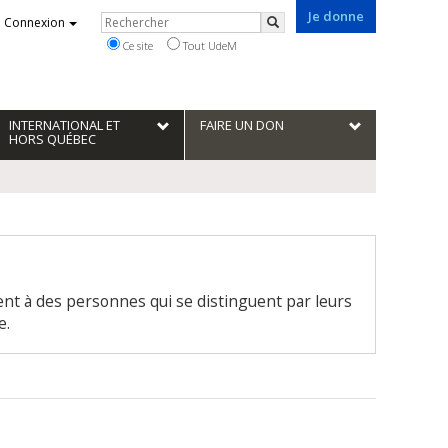
Je donne
Rechercher
Connexion
Rechercher
Ce site
Tout UdeM
INTERNATIONAL ET
FAIRE UN DON
HORS QUÉBEC
ent à des personnes qui se distinguent par leurs
e.