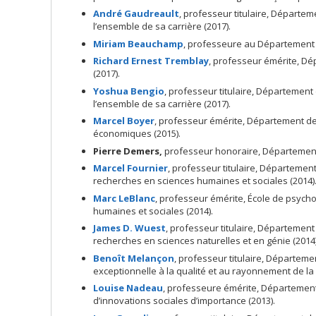
André Gaudreault
, professeur titulaire, Départem
l’ensemble de sa carrière (2017).
Miriam Beauchamp
, professeure au Département de
Richard Ernest Tremblay
, professeur émérite, Dé
(2017).
Yoshua Bengio
, professeur titulaire, Département
l’ensemble de sa carrière (2017).
Marcel Boyer
, professeur émérite, Département de
économiques (2015).
Pierre Demers
,
professeur honoraire, Département d
Marcel Fournier
, professeur titulaire, Département
recherches en sciences humaines et sociales (2014)
Marc LeBlanc
, professeur émérite, École de psycho
humaines et sociales (2014).
James D. Wuest
, professeur titulaire, Département 
recherches en sciences naturelles et en génie (2014)
Benoît Melançon
, professeur titulaire, Départeme
exceptionnelle à la qualité et au rayonnement de la
Louise Nadeau
, professeure émérite, Département
d’innovations sociales d’importance (2013).