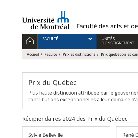
Passer
au
contenu
/
Faculté des arts et d
Navigation
ACCUEIL
FACULTÉ
UNITÉS
principale
D'ENSEIGNEMENT
Accueil
Faculté
Prix et distinctions
Prix québécois et ca
Prix du Québec
Plus haute distinction attribuée par le gouvern
contributions exceptionnelles à leur domaine d’ac
Récipiendaires 2024 des Prix du Québec
Sylvie Belleville
René 