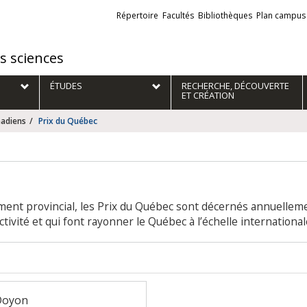
Liens
Répertoire
Facultés
Bibliothèques
Plan campus
externes
es sciences
ÉTUDES
RECHERCHE, DÉCOUVERTE
ET CRÉATION
nadiens
Prix du Québec
ement provincial, les Prix du Québec sont décernés annuellem
tivité et qui font rayonner le Québec à l’échelle international
Doyon