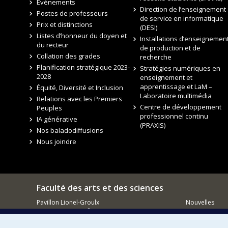
Événements
Direction de l’enseignement
Postes de professeurs
de service en informatique
Prix et distinctions
(DESI)
Listes d’honneur du doyen et
Installations d’enseignement
du recteur
de production et de
Collation des grades
recherche
Planification stratégique 2023-
Stratégies numériques en
2028
enseignement et
apprentissage et LaM –
Équité, Diversité et Inclusion
Laboratoire multimédia
Relations avec les Premiers
Centre de développement
Peuples
professionnel continu
IA générative
(PRAXIS)
Nos baladodiffusions
Nous joindre
Faculté des arts et des sciences
Pavillon Lionel-Groulx
Nouvelles
3150, rue Jean-Brillant
Événements
Montréal QC