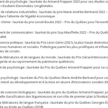
t de psychologie : lauréate du Armand-Frappier 2023 pour ses études sur l
e résultant d’anomalies congénitales.
le de relations industrielles : lauréate du prix Marie-Andrée-Bertrand 2022 
dans l’atteinte de l’égalité économique
 chimie : lauréat du prix Lionel-Boulet 2022 – Prix du Québec pour l’ensem
ement de communication : lauréat du prix Guy-Mauffette 2022 – Prix du Qué
alité
science politique : lauréat du Prix Léon-Gérin (2021), la plus haute disti
es humaines et sociales. Politologue parmi les plus prolifiques et influe
es de scrutin.
e littératures et de langues du monde : lauréate du Prix Gérard-Morisset 
egarde et au rayonnement du patrimoine québécois.
t de psychologie : lauréate du Prix du Québec Armand-Frappier pour sa ca
e psychologie : lauréate du Prix du Québec Marie-Andrée-Bertrand pour c
ont mené au développement et à la mise en œuvre d’innovations sociales d’
t de sciences biologiques : lauréate du prix du Québec Armand-Frappier, p
e classification des légumineuses et son rôle de premier plan à l’Institut
 littératures de langue française : lauréate du prix du Québec Georges-É
lée ou écrite au Québec (2018).