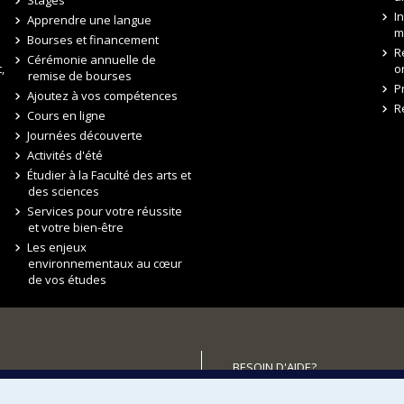
Stages
I
Apprendre une langue
m
Bourses et financement
R
Cérémonie annuelle de
,
o
remise de bourses
P
Ajoutez à vos compétences
R
Cours en ligne
Journées découverte
Activités d'été
Étudier à la Faculté des arts et
des sciences
Services pour votre réussite
et votre bien-être
Les enjeux
environnementaux au cœur
de vos études
BESOIN D'AIDE?
Plan du site