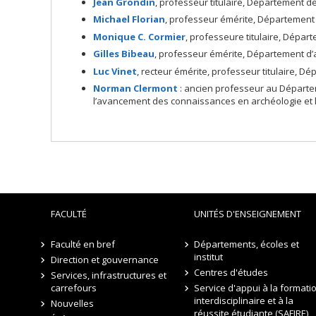
Jean Grondin
, professeur titulaire, Département d
Michael Florian
, professeur émérite, Département d
Monique C. Cormier
, professeure titulaire, Dépar
Gilles Bibeau
, professeur émérite, Département d’a
Luc Vinet
, recteur émérite, professeur titulaire, D
Norman Clermont
: ancien professeur au Départem
l’avancement des connaissances en archéologie et la
FACULTÉ
UNITÉS D'ENSEIGNEMENT
Faculté en bref
Départements, écoles et
institut
Direction et gouvernance
Centres d'études
Services, infrastructures et
carrefours
Service d'appui à la formati
interdisciplinaire et à la
Nouvelles
réussite étudiante (SAFIRE)