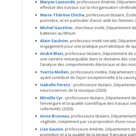
Maryse Lassonde
, professeure émérite, Départemen
effectué des travaux sur la réorganisation cérébral
Marie-Thérèse Chicha
, professeure titulaire, Éco
pionnière, et en particulier d’avoir aidé les femmes 
Michel Gauthier
, chercheur invité, Département de
batteries au lithium
Alain Saulnier
, professeur invité retraité, Départ
engagement pour une pratique journalistique de qu
André Blais
, professeur titulaire, Département de 
une carrière remarquable dans le domaine des scienc
l’analyse des comportements électoraux et des mod
Yvette Mollen
, professeure invitée, Département d
ayant contribué de façon exceptionnelle à la sauv
Isabelle Peretz
:
professeure titulaire, Départemen
neurosciences de la musique (2020).
Mireille Cyr
:
professeure titulaire, Département d
l’envergure et la qualité scientifique des travaux 
collectivités (2020).
Anne Bruneau
, professeure titulaire, Départemen
végétale, notamment par sa proposition d’une nouvell
Lise Gauvin
, professeure émérite, Département des
promotion et à la qualité de la langue française par