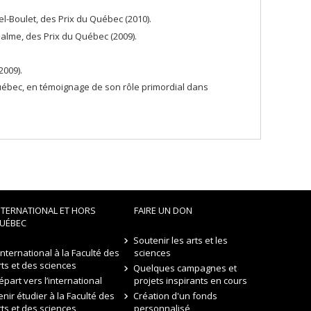
l-Boulet, des Prix du Québec (2010).
palme, des Prix du Québec (2009).
2009).
Québec, en témoignage de son rôle primordial dans
NTERNATIONAL ET HORS
FAIRE UN DON
UÉBEC
Soutenir les arts et les
’international à la Faculté des
sciences
rts et des sciences
Quelques campagnes et
épart vers l’international
projets inspirants en cours
enir étudier à la Faculté des
Création d'un fonds
rts et des sciences
personnalisé