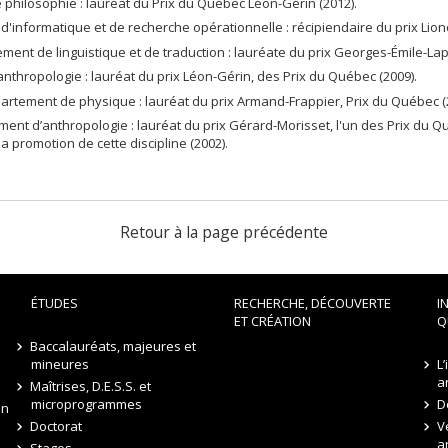
e philosophie : lauréat du Prix du Québec Léon-Gérin (2012).
'informatique et de recherche opérationnelle : récipiendaire du prix Lione
tement de linguistique et de traduction : lauréate du prix Georges-Émile-La
nthropologie : lauréat du prix Léon-Gérin, des Prix du Québec (2009).
épartement de physique : lauréat du prix Armand-Frappier, Prix du Québec (
ent d’anthropologie : lauréat du prix Gérard-Morisset, l'un des Prix du 
 promotion de cette discipline (2002).
Retour à la page précédente
ÉTUDES
RECHERCHE, DÉCOUVERTE
I
ET CRÉATION
Q
Baccalauréats, majeures et
mineures
L
a
Maîtrises, D.E.S.S. et
microprogrammes
D
on
Doctorat
V
a