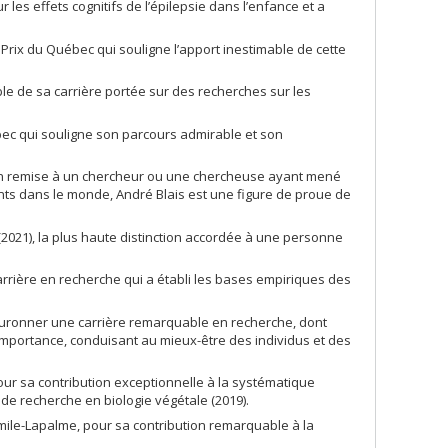
es effets cognitifs de l’épilepsie dans l’enfance et a
– Prix du Québec qui souligne l’apport inestimable de cette
ble de sa carrière portée sur des recherches sur les
bec qui souligne son parcours admirable et son
nction remise à un chercheur ou une chercheuse ayant mené
nts dans le monde, André Blais est une figure de proue de
(2021), la plus haute distinction accordée à une personne
rrière en recherche qui a établi les bases empiriques des
ouronner une carrière remarquable en recherche, dont
importance, conduisant au mieux-être des individus et des
our sa contribution exceptionnelle à la systématique
 de recherche en biologie végétale (2019).
mile-Lapalme, pour sa contribution remarquable à la