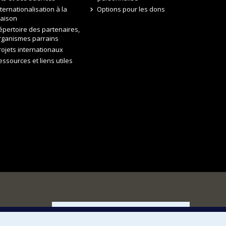
nternationalisation à la
Options pour les dons
aison
épertoire des partenaires,
rganismes parrains
rojets internationaux
essources et liens utiles
FACULTÉ DES ARTS ET DES SCIENCES