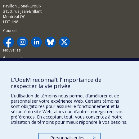
Pavillon Lionel-Groulx
3150, rue Jean-Brillant
Montréal QC
H3T 1N8
Courriel
Nouvelles
Événements
Comment soutenir la FAS?
L’UdeM reconnaît l’importance de
BESOIN D'AIDE?
respecter la vie privée
Plan du site
L’utilisation de témoins nous permet d’améliorer et de
Signaler une erreur
personnaliser votre expérience Web. Certains témoins
sont obligatoires pour assurer le fonctionnement et la
Accessibilité
sécurité du site Web, alors que d’autres enregistrent vos
préférences. En acceptant tout, vous consentez à notre
FACULTÉ DES ARTS ET DES SCIENCES
utilisation de témoins pour mieux répondre à vos besoins.
Nos départements et écoles
Personnaliser les
>
Nos centres d'études