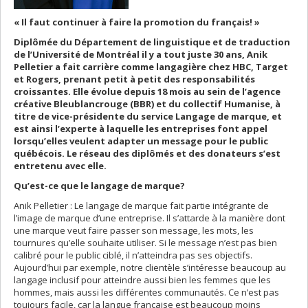
« Il faut continuer à faire la promotion du français! »
Diplômée du Département de linguistique et de traduction
de l’Université de Montréal il y a tout juste 30 ans, Anik
Pelletier a fait carrière comme langagière chez HBC, Target
et Rogers, prenant petit à petit des responsabilités
croissantes. Elle évolue depuis 18 mois au sein de l’agence
créative Bleublancrouge (BBR) et du collectif Humanise, à
titre de vice-présidente du service Langage de marque, et
est ainsi l’experte à laquelle les entreprises font appel
lorsqu’elles veulent adapter un message pour le public
québécois. Le réseau des diplômés et des donateurs s’est
entretenu avec elle.
Qu’est-ce que le langage de marque?
Anik Pelletier : Le langage de marque fait partie intégrante de
l’image de marque d’une entreprise. Il s’attarde à la manière dont
une marque veut faire passer son message, les mots, les
tournures qu’elle souhaite utiliser. Si le message n’est pas bien
calibré pour le public ciblé, il n’atteindra pas ses objectifs.
Aujourd’hui par exemple, notre clientèle s’intéresse beaucoup au
langage inclusif pour atteindre aussi bien les femmes que les
hommes, mais aussi les différentes communautés. Ce n’est pas
toujours facile, car la langue française est beaucoup moins