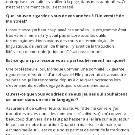
entreprise et ensuite, travailler à la pige, dans mes pantoufles. Ce
n’est pas vraiment ce qui s’est passé…
Quel souvenir gardez-vous de vos années à l’Université de
Montréal?
L’insouciance! J’ai beaucoup aimé ces années. Le programme était
très varié, même s’il n’y avait pas encore tous les outils
technologiques. Nous avions des cours de terminologie, de
linguistique, de version, de thème. Il y avait de la traduction
littéraire, commerciale, juridique. C’était passionnant!
Est-ce qu’un professeur vous a particulièrement marquée?
Une professeure, oui, Monique Cormier. Une sommité! Exigeante,
rigoureuse, détentrice d’un tel savoir! Elle parvenait à transmettre
sa passion. Je l’ai rencontrée depuis à quelques occasions lors
d’événements, et elle dégage toujours cette même aura.
Qu’est-ce que vous voudriez dire aux jeunes qui souhaitent
se lancer dans un métier langagier?
Assurément de cultiver leur curiosité. Au fil de ma carrière, j’ai
traduit des textes dans des domaines très divers. Ça m’a ouvert à
beaucoup d’univers. Il ne faut pas hésiter à aller lire sur le sujet sur
lequel porte notre traduction. Quand on maitrise le domaine, on
est bien meilleur. C’est ce qui nous permet de sortir de la traduction