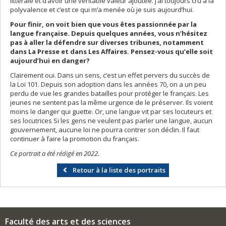
littérale et d’avoir une véritable valeur ajoutée. J’ai toujours cru à la
polyvalence et c’est ce qui m’a menée où je suis aujourd’hui.
Pour finir, on voit bien que vous êtes passionnée par la
langue française. Depuis quelques années, vous n’hésitez
pas à aller la défendre sur diverses tribunes, notamment
dans La Presse et dans Les Affaires. Pensez-vous qu’elle soit
aujourd’hui en danger?
Clairement oui. Dans un sens, c’est un effet pervers du succès de
la Loi 101. Depuis son adoption dans les années 70, on a un peu
perdu de vue les grandes batailles pour protéger le français. Les
jeunes ne sentent pas la même urgence de le préserver. Ils voient
moins le danger qui guette. Or, une langue vit par ses locuteurs et
ses locutrices Si les gens ne veulent pas parler une langue, aucun
gouvernement, aucune loi ne pourra contrer son déclin. Il faut
continuer à faire la promotion du français.
Ce portrait a été rédigé en 2022.
Retour à la liste des portraits
Faculté des arts et des sciences