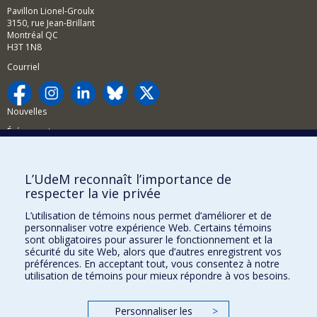
Pavillon Lionel-Groulx
3150, rue Jean-Brillant
Montréal QC
H3T 1N8
Courriel
Nouvelles
Événements
Comment soutenir la FAS?
L’UdeM reconnaît l’importance de
BESOIN D'AIDE?
respecter la vie privée
Plan du site
L’utilisation de témoins nous permet d’améliorer et de
Signaler une erreur
personnaliser votre expérience Web. Certains témoins
sont obligatoires pour assurer le fonctionnement et la
Accessibilité
sécurité du site Web, alors que d’autres enregistrent vos
préférences. En acceptant tout, vous consentez à notre
FACULTÉ DES ARTS ET DES SCIENCES
utilisation de témoins pour mieux répondre à vos besoins.
Nos départements et écoles
Personnaliser les
>
Nos centres d'études