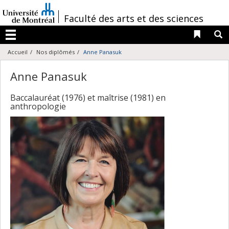
Passer
au
/
Faculté des arts et des sciences
contenu
Liens 
R
Menu
Accueil
Nos diplômés
Anne Panasuk
Anne Panasuk
Baccalauréat (1976) et maîtrise (1981) en
anthropologie