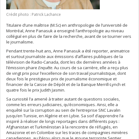
Crédit photo : Patrick Lachance
Titulaire d’une maîtrise (M.Sc) en anthropologie de l’université de
Montréal, Anne Panasuk a enseigné l’anthropologie au niveau
collégial en plus de faire de la recherche, avant de se tourner vers
le journalisme.
Pendant trente-huit ans, Anne Panasuk a été reporter, animatrice
et surtout journaliste aux émissions d’affaires publiques de la
télévision de Radio-Canada, dont les dix dernières années à
l’émission phare
Enquête
. Au cours de sa carrière, elle a reçu plus
de vingt prix pour l’excellence de son travail journalistique, dont
deux fois le prestigieux prix de journalisme économique et
financier de la Caisse de Dépôt et de la Banque Merrill-Lynch et
quatre fois le prix Judith Jasmin.
Sa curiosité l’a amené à traiter autant de questions sociales,
comme les erreurs judiciaires, qu’économiques. Ainsi, elle a
enquêté sur la corruption au sein de l’entreprise SNC Lavalin
jusqu’en Tunisie, en Algérie et en Lybie. Sa soif d’apprendre l’a
inspiré à réaliser de longs reportages dans différents pays :
Afghanistan et Turkménistan à la rencontre de réfugiés, en
Amazonie et en Colombie sur les traces de compagnies minières
canadiennes, au Pérou alors que le groupe terroriste Sentier