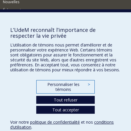
Nouvelles
Événements
Comment soutenir la FAS?
L’UdeM reconnaît l’importance de
BESOIN D'AIDE?
respecter la vie privée
Plan du site
L’utilisation de témoins nous permet d’améliorer et de
Signaler une erreur
personnaliser votre expérience Web. Certains témoins
sont obligatoires pour assurer le fonctionnement et la
Accessibilité
sécurité du site Web, alors que d’autres enregistrent vos
préférences. En acceptant tout, vous consentez à notre
FACULTÉ DES ARTS ET DES SCIENCES
utilisation de témoins pour mieux répondre à vos besoins.
Nos départements et écoles
Personnaliser les
>
Nos centres d'études
témoins
Nos programmes et cours
Tout refuser
Tout accepter
Confidentialité
Conditions d’utilisation
Voir notre
politique de confidentialité
et nos
conditions
Paramètres des témoins
d’utilisation
.
Université de