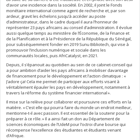
d’avoir une incidence dans la société. En 2002, il joint le Fonds
monétaire international comme agent de recherche et, par son
ardeur, gravit les échelons jusqu’à accéder au poste
d’administrateur, dans le cadre duquel il aura l’honneur de
représenter 23 pays africains au conseil d’administration. Il évolue
aussi quelque temps au ministère de l’Économie, de la Finance et
de la Planification et à la Présidence de la République du Sénégal,
pour subséquemment fonder en 2019 Sunu Bibliotech, qui vise à
promouvoir l’inclusion numérique et sociale dans les
communautés locales, puis AfriCatalyst, en 2021.
Depuis, il s’épanouit au quotidien au sein de ce cabinet-conseil qui
a pour ambition d’aider les pays africains à mobiliser davantage
de financement pour le développement et l’action climatique : «
J’adore ça! Cela me permet de participer aux efforts visant à
véritablement épauler les pays en développement, notamment à
travers la réforme du système financier international ».
Il mise sur la relève pour collaborer et poursuivre ces efforts en la
matière. « C’est elle qui pourra faire du monde un endroit meilleur,
mentionne-t-il avec passion. Il est essentiel de la soutenir pour la
préparer à ce rôle. » Il a ainsi fait un don au Département de
sciences économiques de l’UdeM pour l’octroi d’une bourse qui
récompense l’excellence des étudiantes et étudiants venant
d’Afrique.