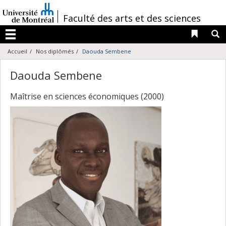
Passer
au
/
Faculté des arts et des sciences
contenu
Liens 
R
Menu
Accueil
Nos diplômés
Daouda Sembene
Daouda Sembene
Maîtrise en sciences économiques (2000)