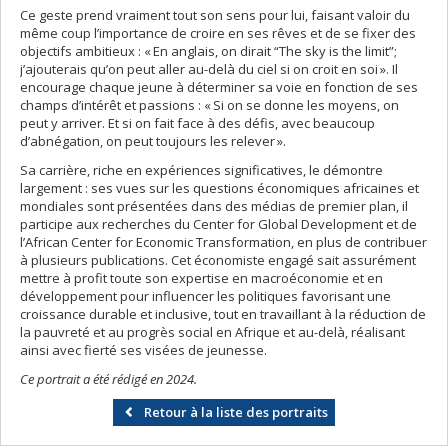
Ce geste prend vraiment tout son sens pour lui, faisant valoir du
même coup l’importance de croire en ses rêves et de se fixer des
objectifs ambitieux : « En anglais, on dirait “The sky is the limit”;
j’ajouterais qu’on peut aller au-delà du ciel si on croit en soi ». Il
encourage chaque jeune à déterminer sa voie en fonction de ses
champs d’intérêt et passions : « Si on se donne les moyens, on
peut y arriver. Et si on fait face à des défis, avec beaucoup
d’abnégation, on peut toujours les relever ».
Sa carrière, riche en expériences significatives, le démontre
largement : ses vues sur les questions économiques africaines et
mondiales sont présentées dans des médias de premier plan, il
participe aux recherches du Center for Global Development et de
l’African Center for Economic Transformation, en plus de contribuer
à plusieurs publications. Cet économiste engagé sait assurément
mettre à profit toute son expertise en macroéconomie et en
développement pour influencer les politiques favorisant une
croissance durable et inclusive, tout en travaillant à la réduction de
la pauvreté et au progrès social en Afrique et au-delà, réalisant
ainsi avec fierté ses visées de jeunesse.
Ce portrait a été rédigé en 2024.
Retour à la liste des portraits