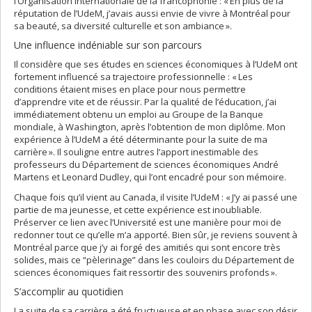
l’Organisation internationale de la francophonie : « En plus de la
réputation de l’UdeM, j’avais aussi envie de vivre à Montréal pour
sa beauté, sa diversité culturelle et son ambiance ».
Une influence indéniable sur son parcours
Il considère que ses études en sciences économiques à l’UdeM ont
fortement influencé sa trajectoire professionnelle : « Les
conditions étaient mises en place pour nous permettre
d’apprendre vite et de réussir. Par la qualité de l’éducation, j’ai
immédiatement obtenu un emploi au Groupe de la Banque
mondiale, à Washington, après l’obtention de mon diplôme. Mon
expérience à l’UdeM a été déterminante pour la suite de ma
carrière ». Il souligne entre autres l’apport inestimable des
professeurs du Département de sciences économiques André
Martens et Leonard Dudley, qui l’ont encadré pour son mémoire.
Chaque fois qu’il vient au Canada, il visite l’UdeM : « J’y ai passé une
partie de ma jeunesse, et cette expérience est inoubliable.
Préserver ce lien avec l’Université est une manière pour moi de
redonner tout ce qu’elle m’a apporté. Bien sûr, je reviens souvent à
Montréal parce que j’y ai forgé des amitiés qui sont encore très
solides, mais ce “pèlerinage” dans les couloirs du Département de
sciences économiques fait ressortir des souvenirs profonds ».
S’accomplir au quotidien
La suite de sa carrière a été fructueuse et en phase avec son désir