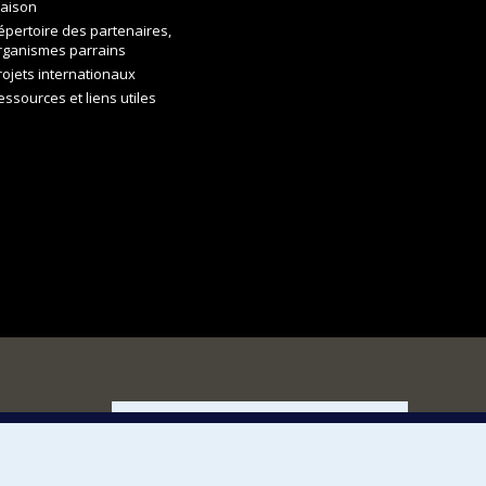
aison
épertoire des partenaires,
rganismes parrains
rojets internationaux
essources et liens utiles
FACULTÉ DES ARTS ET DES SCIENCES
Nos départements et écoles