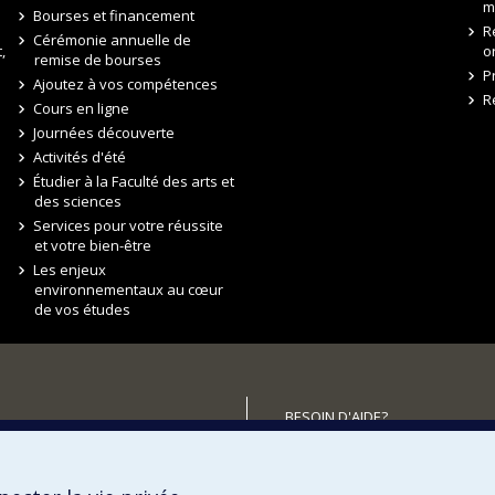
m
Bourses et financement
R
Cérémonie annuelle de
,
o
remise de bourses
P
Ajoutez à vos compétences
R
Cours en ligne
Journées découverte
Activités d'été
Étudier à la Faculté des arts et
des sciences
Services pour votre réussite
et votre bien-être
Les enjeux
environnementaux au cœur
de vos études
BESOIN D'AIDE?
Plan du site
utenir la FAS?
Signaler une erreur