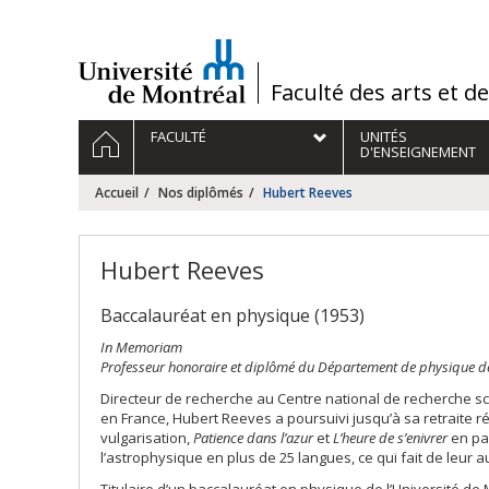
Passer
au
contenu
/
Faculté des arts et d
Navigation
ACCUEIL
FACULTÉ
UNITÉS
principale
D'ENSEIGNEMENT
Accueil
Nos diplômés
Hubert Reeves
Hubert Reeves
Baccalauréat en physique (1953)
In Memoriam
Professeur honoraire et diplômé du Département de physique de l
Directeur de recherche au Centre national de recherche sci
en France, Hubert Reeves a poursuivi jusqu’à sa retraite
vulgarisation,
Patience dans l’azur
et
L’heure de s’enivrer
en pa
l’astrophysique en plus de 25 langues, ce qui fait de leur 