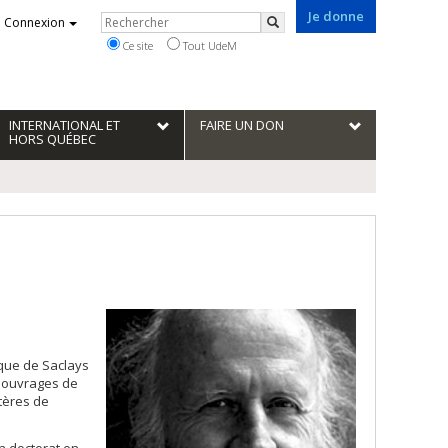
Je donne
Rechercher
Connexion
Rechercher
Ce site
Tout UdeM
INTERNATIONAL ET
FAIRE UN DON
HORS QUÉBEC
ique de Saclays
s ouvrages de
stères de