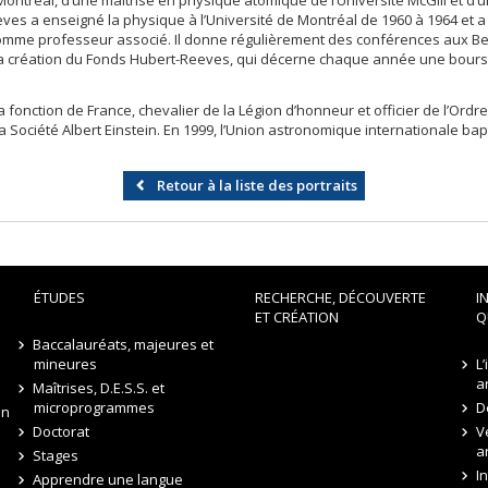
Montréal, d’une maîtrise en physique atomique de l’Université McGill et d’
eves a enseigné la physique à l’Université de Montréal de 1960 à 1964 et a
M comme professeur associé. Il donne régulièrement des conférences aux Be
e la création du Fonds Hubert-Reeves, qui décerne chaque année une bours
a fonction de France, chevalier de la Légion d’honneur et officier de l’Ord
a Société Albert Einstein. En 1999, l’Union astronomique internationale bap
Retour à la liste des portraits
ÉTUDES
RECHERCHE, DÉCOUVERTE
I
ET CRÉATION
Q
Baccalauréats, majeures et
mineures
L
a
Maîtrises, D.E.S.S. et
microprogrammes
D
on
Doctorat
V
a
Stages
I
Apprendre une langue