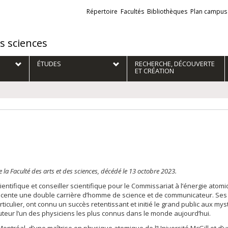
Liens
Répertoire
Facultés
Bibliothèques
Plan campus
externes
es sciences
ÉTUDES
RECHERCHE, DÉCOUVERTE
ET CRÉATION
a Faculté des arts et des sciences, décédé le 13 octobre 2023.
entifique et conseiller scientifique pour le Commissariat à l’énergie atom
 récente une double carrière d’homme de science et de communicateur. Se
rticulier, ont connu un succès retentissant et initié le grand public aux my
auteur l’un des physiciens les plus connus dans le monde aujourd’hui.