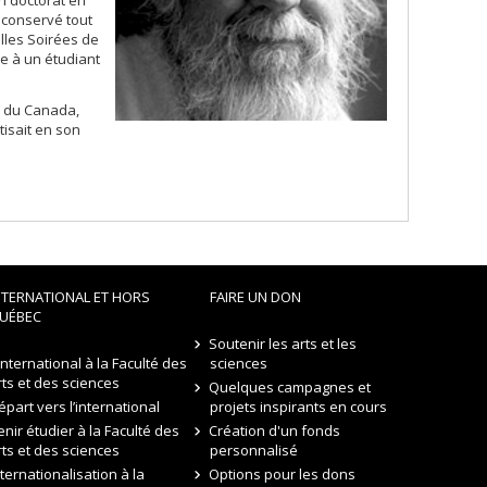
un doctorat en
 conservé tout
lles Soirées de
e à un étudiant
re du Canada,
tisait en son
NTERNATIONAL ET HORS
FAIRE UN DON
UÉBEC
Soutenir les arts et les
’international à la Faculté des
sciences
rts et des sciences
Quelques campagnes et
épart vers l’international
projets inspirants en cours
enir étudier à la Faculté des
Création d'un fonds
rts et des sciences
personnalisé
nternationalisation à la
Options pour les dons