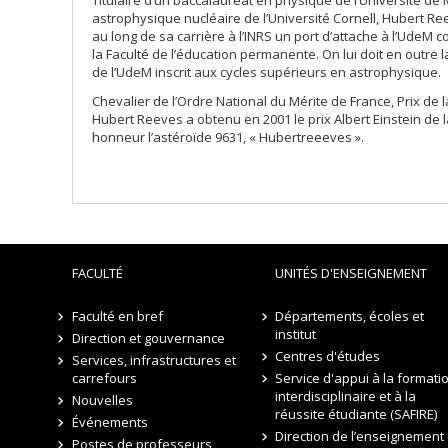
Titulaire d’un baccalauréat en physique de l’Université de 
astrophysique nucléaire de l’Université Cornell, Hubert Re
au long de sa carrière à l’INRS un port d’attache à l’Ude
la Faculté de l’éducation permanente. On lui doit en outr
de l’UdeM inscrit aux cycles supérieurs en astrophysique.
Chevalier de l’Ordre National du Mérite de France, Prix de l
Hubert Reeves a obtenu en 2001 le prix Albert Einstein de l
honneur l’astéroïde 9631, « Hubertreeeves ».
FACULTÉ
UNITÉS D'ENSEIGNEMENT
Faculté en bref
Départements, écoles et
institut
Direction et gouvernance
Centres d'études
Services, infrastructures et
carrefours
Service d'appui à la formati
interdisciplinaire et à la
Nouvelles
réussite étudiante (SAFIRE)
Événements
Direction de l’enseignement
Postes de professeurs