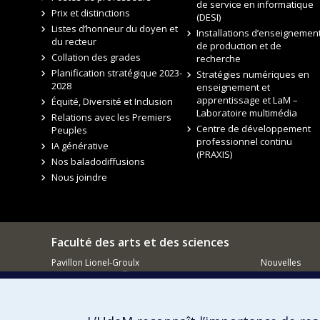
de service en informatique
Prix et distinctions
(DESI)
Listes d’honneur du doyen et
Installations d’enseignement
du recteur
de production et de
Collation des grades
recherche
Planification stratégique 2023-
Stratégies numériques en
2028
enseignement et
apprentissage et LaM –
Équité, Diversité et Inclusion
Laboratoire multimédia
Relations avec les Premiers
Centre de développement
Peuples
professionnel continu
IA générative
(PRAXIS)
Nos baladodiffusions
Nous joindre
Faculté des arts et des sciences
Pavillon Lionel-Groulx
Nouvelles
3150, rue Jean-Brillant
Événements
Montréal QC
H3T 1N8
Comment so
Courriel