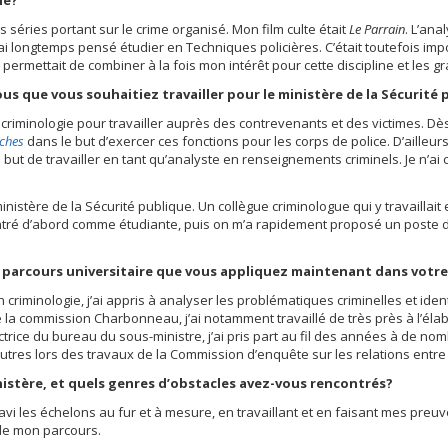
ie?
 séries portant sur le crime organisé. Mon film culte était
Le Parrain
. L’ana
ai longtemps pensé étudier en Techniques policières. C’était toutefois im
 permettait de combiner à la fois mon intérêt pour cette discipline et les 
us que vous souhaitiez travailler pour le ministère de la Sécurité
en criminologie pour travailler auprès des contrevenants et des victimes. 
rches
dans le but d’exercer ces fonctions pour les corps de police. D’aille
e but de travailler en tant qu’analyste en renseignements criminels. Je n’a
istère de la Sécurité publique. Un collègue criminologue qui y travaillait
is entré d’abord comme étudiante, puis on m’a rapidement proposé un poste d
parcours universitaire que vous appliquez maintenant dans votre 
riminologie, j’ai appris à analyser les problématiques criminelles et iden
e la commission Charbonneau, j’ai notamment travaillé de très près à l’élabo
rice du bureau du sous-ministre, j’ai pris part au fil des années à de no
autres lors des travaux de la Commission d’enquête sur les relations entre
istère, et quels genres d’obstacles avez-vous rencontrés?
avi les échelons au fur et à mesure, en travaillant et en faisant mes preuv
 de mon parcours.