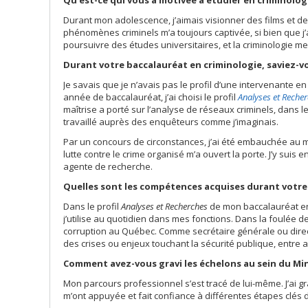
Qu’est-ce qui vous a motivée à étudier en criminolog
Durant mon adolescence, j’aimais visionner des films et des
phénomènes criminels m’a toujours captivée, si bien que j’
poursuivre des études universitaires, et la criminologie me
Durant votre baccalauréat en criminologie, saviez-vo
Je savais que je n’avais pas le profil d’une intervenante 
année de baccalauréat, j’ai choisi le profil
Analyses et Reche
maîtrise a porté sur l’analyse de réseaux criminels, dans l
travaillé auprès des enquêteurs comme j’imaginais.
Par un concours de circonstances, j’ai été embauchée au min
lutte contre le crime organisé m’a ouvert la porte. J’y su
agente de recherche.
Quelles sont les compétences acquises durant votre 
Dans le profil
Analyses et Recherches
de mon baccalauréat en c
j’utilise au quotidien dans mes fonctions. Dans la foulée d
corruption au Québec. Comme secrétaire générale ou direct
des crises ou enjeux touchant la sécurité publique, entre 
Comment avez-vous gravi les échelons au sein du Min
Mon parcours professionnel s’est tracé de lui-même. J’ai gr
m’ont appuyée et fait confiance à différentes étapes clés