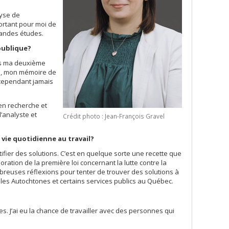
lyse de
portant pour moi de
grandes études.
 publique?
Dès ma deuxième
urs, mon mémoire de
i cependant jamais
 en recherche et
’analyste et
Crédit photo : Jean-François Gravel
vie quotidienne au travail?
tifier des solutions. C’est en quelque sorte une recette que
ration de la première loi concernant la lutte contre la
mbreuses réflexions pour tenter de trouver des solutions à
 les Autochtones et certains services publics au Québec.
es. J’ai eu la chance de travailler avec des personnes qui