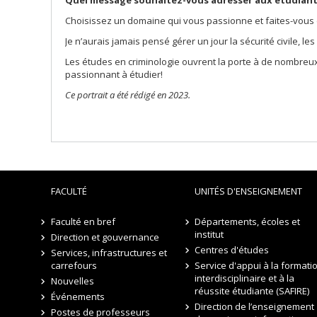
Quel message souhaitez-vous adresser aux étudiants 
Choisissez un domaine qui vous passionne et faites-vous c
Je n’aurais jamais pensé gérer un jour la sécurité civile, le
Les études en criminologie ouvrent la porte à de nombreux
passionnant à étudier!
Ce portrait a été rédigé en 2023.
FACULTÉ
UNITÉS D'ENSEIGNEMENT
Faculté en bref
Départements, écoles et
institut
Direction et gouvernance
Centres d'études
Services, infrastructures et
carrefours
Service d'appui à la formati
interdisciplinaire et à la
Nouvelles
réussite étudiante (SAFIRE)
Événements
Direction de l’enseignement
Postes de professeurs