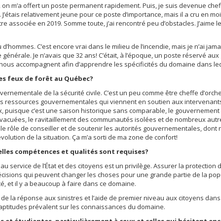
, on m’a offert un poste permanent rapidement. Puis, je suis devenue chef
’étais relativement jeune pour ce poste d’importance, mais il a cru en mo
 associée en 2019. Somme toute, j’ai rencontré peu d’obstacles. J’aime les d
eu d’hommes. C’est encore vrai dans le milieu de l’incendie, mais je n’ai ja
générale. Je n’avais que 32 ans! C’était, à l’époque, un poste réservé au
ous accompagnent afin d’apprendre les spécificités du domaine dans leq
des feux de forêt au Québec?
uvernementale de la sécurité civile. C’est un peu comme être cheffe d’o
 les ressources gouvernementales qui viennent en soutien aux intervenant
eux, puisque c’est une saison historique sans comparable, le gouvernement
cuées, le ravitaillement des communautés isolées et de nombreux autr
e rôle de conseiller et de soutenir les autorités gouvernementales, dont n
volution de la situation. Ça m’a sorti de ma zone de confort!
elles compétences et qualités sont requises?
er au service de l’État et des citoyens est un privilège. Assurer la protectio
cisions qui peuvent changer les choses pour une grande partie de la popula
é, et il y a beaucoup à faire dans ce domaine.
de la réponse aux sinistres et l’aide de premier niveau aux citoyens dans l
es aptitudes prévalent sur les connaissances du domaine.