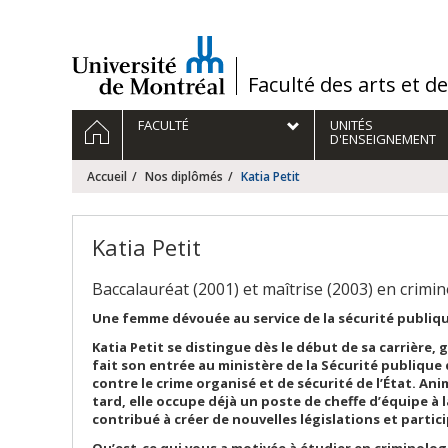
Passer
au
contenu
/
Faculté des arts et d
Navigation
ACCUEIL
FACULTÉ
UNITÉS
principale
D'ENSEIGNEMENT
Accueil
Nos diplômés
Katia Petit
Katia Petit
Baccalauréat (2001) et maîtrise (2003) en crimi
Une femme dévouée au service de la sécurité publiq
Katia Petit se distingue dès le début de sa carrière, 
fait son entrée au ministère de la Sécurité publiqu
contre le crime organisé et de sécurité de l’État. Ani
tard, elle occupe déjà un poste de cheffe d’équipe à l
contribué à créer de nouvelles législations et partici