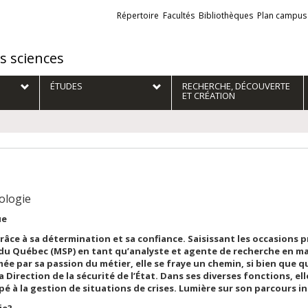
Liens
Répertoire
Facultés
Bibliothèques
Plan campus
externes
es sciences
ÉTUDES
RECHERCHE, DÉCOUVERTE
ET CRÉATION
nologie
ue
grâce à sa détermination et sa confiance. Saisissant les occasions p
e du Québec (MSP) en tant qu’analyste et agente de recherche en ma
mée par sa passion du métier, elle se fraye un chemin, si bien que q
a Direction de la sécurité de l’État. Dans ses diverses fonctions, e
pé à la gestion de situations de crises. Lumière sur son parcours i