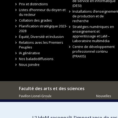
de service en informatique
Prix et distinctions
(DESI)
Listes d’honneur du doyen et
Installations d’enseignement
du recteur
de production et de
Collation des grades
recherche
Planification stratégique 2023-
Stratégies numériques en
2028
enseignement et
apprentissage et LaM –
Équité, Diversité et Inclusion
Laboratoire multimédia
Relations avec les Premiers
Centre de développement
Peuples
professionnel continu
IA générative
(PRAXIS)
Nos baladodiffusions
Nous joindre
Faculté des arts et des sciences
Pavillon Lionel-Groulx
Nouvelles
3150, rue Jean-Brillant
Événements
Montréal QC
H3T 1N8
Comment so
Courriel
L’UdeM reconnaît l’importance de resp