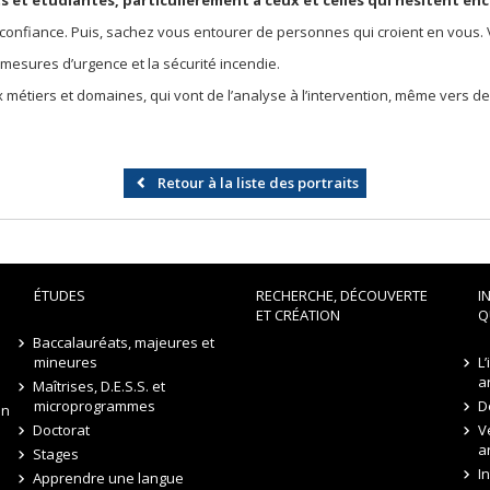
et étudiantes, particulièrement à ceux et celles qui hésitent enco
onfiance. Puis, sachez vous entourer de personnes qui croient en vous. Vo
s mesures d’urgence et la sécurité incendie.
 métiers et domaines, qui vont de l’analyse à l’intervention, même vers d
Retour à la liste des portraits
ÉTUDES
RECHERCHE, DÉCOUVERTE
I
ET CRÉATION
Q
Baccalauréats, majeures et
mineures
L
a
Maîtrises, D.E.S.S. et
microprogrammes
D
on
Doctorat
V
a
Stages
I
Apprendre une langue