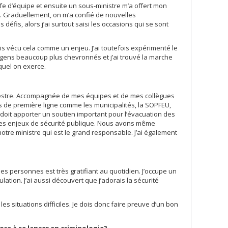
fe d’équipe et ensuite un sous-ministre m’a offert mon
i. Graduellement, on m’a confié de nouvelles
éfis, alors j’ai surtout saisi les occasions qui se sont
mais vécu cela comme un enjeu. J’ai toutefois expérimenté le
x gens beaucoup plus chevronnés et j’ai trouvé la marche
uel on exerce.
rchestre. Accompagnée de mes équipes et de mes collègues
s de première ligne comme les municipalités, la SOPFEU,
 doit apporter un soutien important pour l’évacuation des
es enjeux de sécurité publique. Nous avons même
otre ministre qui est le grand responsable. J’ai également
n des personnes est très gratifiant au quotidien. J’occupe un
tion. J’ai aussi découvert que j’adorais la sécurité
es situations difficiles. Je dois donc faire preuve d’un bon