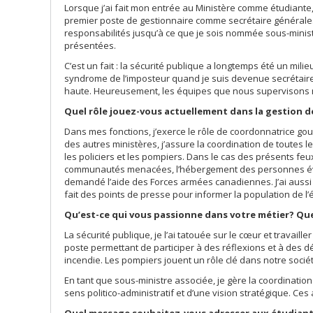
Lorsque j’ai fait mon entrée au Ministère comme étudiante
premier poste de gestionnaire comme secrétaire générale. J
responsabilités jusqu’à ce que je sois nommée sous-ministre
présentées.
C’est un fait : la sécurité publique a longtemps été un mili
syndrome de l’imposteur quand je suis devenue secrétaire 
haute. Heureusement, les équipes que nous supervisons n
Quel rôle jouez-vous actuellement dans la gestion 
Dans mes fonctions, j’exerce le rôle de coordonnatrice go
des autres ministères, j’assure la coordination de toutes
les policiers et les pompiers. Dans le cas des présents f
communautés menacées, l’hébergement des personnes éva
demandé l’aide des Forces armées canadiennes. J’ai aussi l
fait des points de presse pour informer la population de l’é
Qu’est-ce qui vous passionne dans votre métier? Qu
La sécurité publique, je l’ai tatouée sur le cœur et travaill
poste permettant de participer à des réflexions et à des dé
incendie. Les pompiers jouent un rôle clé dans notre sociét
En tant que sous-ministre associée, je gère la coordination 
sens politico-administratif et d’une vision stratégique. C