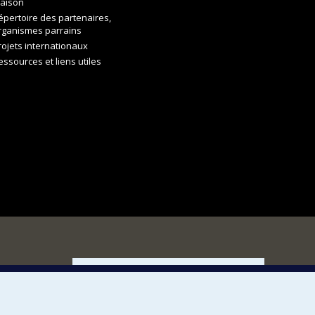
aison
épertoire des partenaires,
rganismes parrains
rojets internationaux
essources et liens utiles
FACULTÉ DES ARTS ET DES SCIENCES
Nos départements et écoles