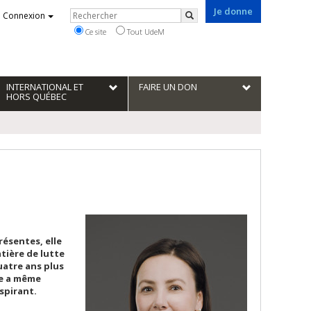
Je donne
Rechercher
Connexion
Rechercher
Ce site
Tout UdeM
INTERNATIONAL ET
FAIRE UN DON
HORS QUÉBEC
résentes, elle
tière de lutte
uatre ans plus
lle a même
nspirant.