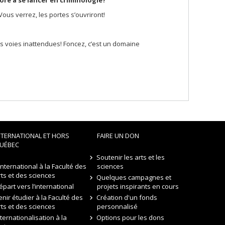
re à se lancer en criminologie?
us verrez, les portes s’ouvriront!
es voies inattendues! Foncez, c’est un domaine
NTERNATIONAL ET HORS
FAIRE UN DON
UÉBEC
Soutenir les arts et les
’international à la Faculté des
sciences
rts et des sciences
Quelques campagnes et
épart vers l’international
projets inspirants en cours
enir étudier à la Faculté des
Création d'un fonds
rts et des sciences
personnalisé
nternationalisation à la
Options pour les dons