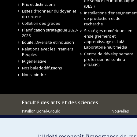
de service en informatique
Prix et distinctions
(DESI)
Listes d’honneur du doyen et
Installations d’enseignement
du recteur
de production et de
Collation des grades
recherche
Planification stratégique 2023-
Stratégies numériques en
2028
enseignement et
apprentissage et LaM –
Équité, Diversité et Inclusion
Laboratoire multimédia
Relations avec les Premiers
Centre de développement
Peuples
professionnel continu
IA générative
(PRAXIS)
Nos baladodiffusions
Nous joindre
Faculté des arts et des sciences
Pavillon Lionel-Groulx
Nouvelles
3150, rue Jean-Brillant
Événements
Montréal QC
H3T 1N8
Comment so
Courriel
L’UdeM reconnaît l’importance de resp