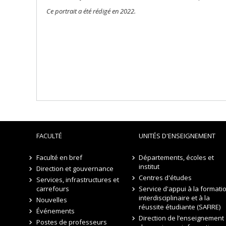
Ce portrait a été rédigé en 2022.
FACULTÉ
UNITÉS D'ENSEIGNEMENT
Faculté en bref
Départements, écoles et
institut
Direction et gouvernance
Centres d'études
Services, infrastructures et
carrefours
Service d'appui à la formati
interdisciplinaire et à la
Nouvelles
réussite étudiante (SAFIRE)
Événements
Direction de l’enseignement
Postes de professeurs