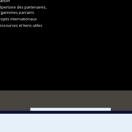
aison
épertoire des partenaires,
rganismes parrains
rojets internationaux
essources et liens utiles
FACULTÉ DES ARTS ET DES SCIENCES
Nos départements et écoles
Nos centres d'études