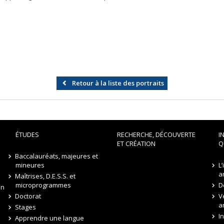
Retour à la liste des portraits
ÉTUDES
RECHERCHE, DÉCOUVERTE
I
ET CRÉATION
Q
Baccalauréats, majeures et
mineures
L
a
Maîtrises, D.E.S.S. et
microprogrammes
D
on
Doctorat
V
a
Stages
I
Apprendre une langue