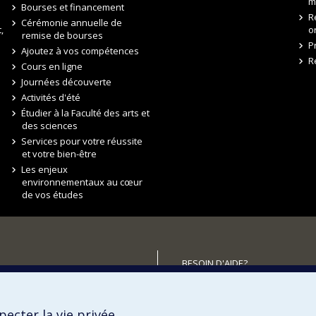
m
Bourses et financement
R
Cérémonie annuelle de
,
o
remise de bourses
P
Ajoutez à vos compétences
R
Cours en ligne
Journées découverte
Activités d'été
Étudier à la Faculté des arts et
des sciences
Services pour votre réussite
et votre bien-être
Les enjeux
environnementaux au cœur
de vos études
BESOIN D'AIDE?
Plan du site
utenir la FAS?
Signaler une erreur
ecter la vie privée