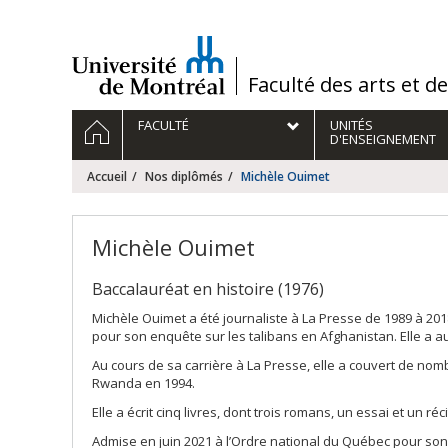
Passer
au
contenu
/
Faculté des arts et d
Navigation
ACCUEIL
FACULTÉ
UNITÉS
principale
D'ENSEIGNEMENT
Accueil
Nos diplômés
Michèle Ouimet
Michèle Ouimet
Baccalauréat en histoire (1976)
Michèle Ouimet a été journaliste à La Presse de 1989 à 20
pour son enquête sur les talibans en Afghanistan. Elle a a
Au cours de sa carrière à La Presse, elle a couvert de no
Rwanda en 1994.
Elle a écrit cinq livres, dont trois romans, un essai et un réci
Admise en juin 2021 à l’Ordre national du Québec pour son