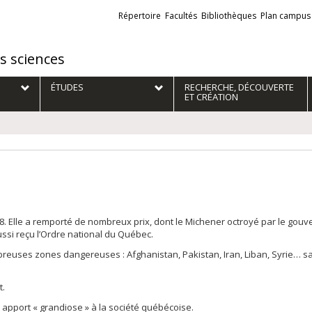
Liens
Répertoire
Facultés
Bibliothèques
Plan campus
externes
es sciences
ÉTUDES
RECHERCHE, DÉCOUVERTE
ET CRÉATION
18. Elle a remporté de nombreux prix, dont le Michener octroyé par le go
ussi reçu l’Ordre national du Québec.
mbreuses zones dangereuses : Afghanistan, Pakistan, Iran, Liban, Syrie… s
t.
 apport « grandiose » à la société québécoise.