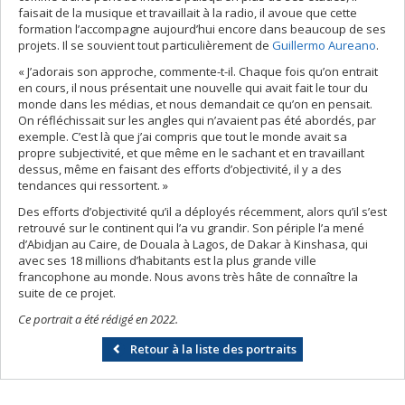
faisait de la musique et travaillait à la radio, il avoue que cette
formation l’accompagne aujourd’hui encore dans beaucoup de ses
projets. Il se souvient tout particulièrement de
Guillermo Aureano
.
« J’adorais son approche, commente-t-il. Chaque fois qu’on entrait
en cours, il nous présentait une nouvelle qui avait fait le tour du
monde dans les médias, et nous demandait ce qu’on en pensait.
On réfléchissait sur les angles qui n’avaient pas été abordés, par
exemple. C’est là que j’ai compris que tout le monde avait sa
propre subjectivité, et que même en le sachant et en travaillant
dessus, même en faisant des efforts d’objectivité, il y a des
tendances qui ressortent. »
Des efforts d’objectivité qu’il a déployés récemment, alors qu’il s’est
retrouvé sur le continent qui l’a vu grandir. Son périple l’a mené
d’Abidjan au Caire, de Douala à Lagos, de Dakar à Kinshasa, qui
avec ses 18 millions d’habitants est la plus grande ville
francophone au monde. Nous avons très hâte de connaître la
suite de ce projet.
Ce portrait a été rédigé en 2022.
Retour à la liste des portraits