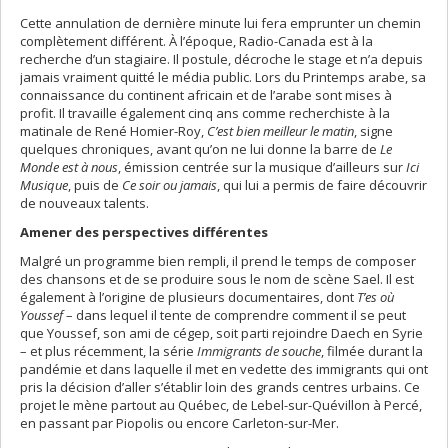
Cette annulation de dernière minute lui fera emprunter un chemin
complètement différent. À l’époque, Radio-Canada est à la
recherche d’un stagiaire. Il postule, décroche le stage et n’a depuis
jamais vraiment quitté le média public. Lors du Printemps arabe, sa
connaissance du continent africain et de l’arabe sont mises à
profit. Il travaille également cinq ans comme recherchiste à la
matinale de René Homier-Roy,
C’est bien meilleur le matin
, signe
quelques chroniques, avant qu’on ne lui donne la barre de
Le
Monde est à nous
, émission centrée sur la musique d’ailleurs sur
Ici
Musique
, puis de
Ce soir ou jamais
, qui lui a permis de faire découvrir
de nouveaux talents.
Amener des perspectives différentes
Malgré un programme bien rempli, il prend le temps de composer
des chansons et de se produire sous le nom de scène Sael. Il est
également à l’origine de plusieurs documentaires, dont
T’es où
Youssef
– dans lequel il tente de comprendre comment il se peut
que Youssef, son ami de cégep, soit parti rejoindre Daech en Syrie
– et plus récemment, la série
Immigrants de souche
, filmée durant la
pandémie et dans laquelle il met en vedette des immigrants qui ont
pris la décision d’aller s’établir loin des grands centres urbains. Ce
projet le mène partout au Québec, de Lebel-sur-Quévillon à Percé,
en passant par Piopolis ou encore Carleton-sur-Mer.