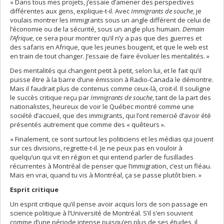
« Dans tous mes projets, j’essaie d’amener des perspectives
différentes aux gens, explique-t-il. Avec
Immigrants de souche
, je
voulais montrer les immigrants sous un angle différent de celui de
l’économie ou de la sécurité, sous un angle plus humain.
Demain
l’Afrique
, ce sera pour montrer qu’il n’y a pas que des guerres et
des safaris en Afrique, que les jeunes bougent, et que le web est
en train de tout changer. J’essaie de faire évoluer les mentalités. »
Des mentalités qui changent petit à petit, selon lui, et le fait qu’il
puisse être à la barre d’une émission à Radio-Canada le démontre.
Mais il faudrait plus de contenus comme ceux-là, croit-il. Il souligne
le succès critique reçu par
Immigrants de souche
, tant de la part des
nationalistes, heureux de voir le Québec montré comme une
société d’accueil, que des immigrants, qui l’ont remercié d’avoir été
présentés autrement que comme des « quêteurs ».
« Finalement, ce sont surtout les politiciens et les médias qui jouent
sur ces divisions, regrette-t-il. Je ne peux pas en vouloir à
quelqu’un qui vit en région et qui entend parler de fusillades
récurrentes à Montréal de penser que l’immigration, c’est un fléau.
Mais en vrai, quand tu vis à Montréal, ça se passe plutôt bien. »
Esprit critique
Un esprit critique qu’il pense avoir acquis lors de son passage en
science politique à l’Université de Montréal. S’il s’en souvient
comme d’une période intense puisqu’en plus de ses études, il