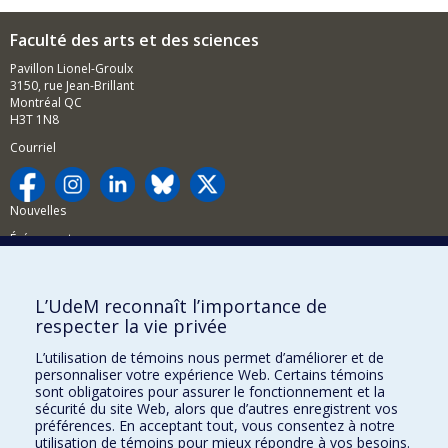
Faculté des arts et des sciences
Pavillon Lionel-Groulx
3150, rue Jean-Brillant
Montréal QC
H3T 1N8
Courriel
Nouvelles
Événements
Comment soutenir la FAS?
L’UdeM reconnaît l’importance de
BESOIN D'AIDE?
respecter la vie privée
Plan du site
L’utilisation de témoins nous permet d’améliorer et de
Signaler une erreur
personnaliser votre expérience Web. Certains témoins
sont obligatoires pour assurer le fonctionnement et la
Accessibilité
sécurité du site Web, alors que d’autres enregistrent vos
préférences. En acceptant tout, vous consentez à notre
FACULTÉ DES ARTS ET DES SCIENCES
utilisation de témoins pour mieux répondre à vos besoins.