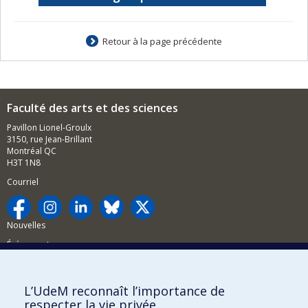
Retour à la page précédente
Faculté des arts et des sciences
Pavillon Lionel-Groulx
3150, rue Jean-Brillant
Montréal QC
H3T 1N8
Courriel
Nouvelles
Événements
Comment soutenir la FAS?
L’UdeM reconnaît l’importance de
BESOIN D'AIDE?
respecter la vie privée