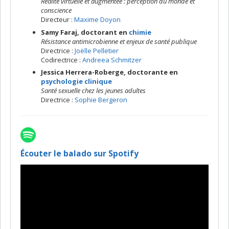
Réalité virtuelle et augmentée : perception du monde et
conscience
Directeur :
Maxime Doyon
Samy Faraj, doctorant en
chimie
Résistance antimicrobienne et enjeux de santé publique
Directrice :
Joëlle Pelletier
Codirectrice :
Andreea Schmitzer
Jessica Herrera-Roberge, doctorante en
psychologie clinique
Santé sexuelle chez les jeunes adultes
Directrice :
Sophie Bergeron
Écouter le balado sur Spotify