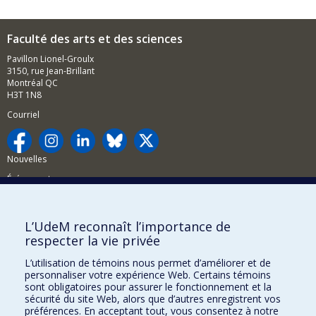
Faculté des arts et des sciences
Pavillon Lionel-Groulx
3150, rue Jean-Brillant
Montréal QC
H3T 1N8
Courriel
Nouvelles
Événements
Comment soutenir la FAS?
L’UdeM reconnaît l’importance de
BESOIN D'AIDE?
respecter la vie privée
Plan du site
L’utilisation de témoins nous permet d’améliorer et de
Signaler une erreur
personnaliser votre expérience Web. Certains témoins
sont obligatoires pour assurer le fonctionnement et la
Accessibilité
sécurité du site Web, alors que d’autres enregistrent vos
préférences. En acceptant tout, vous consentez à notre
FACULTÉ DES ARTS ET DES SCIENCES