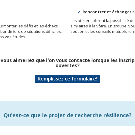
Rencontrer et échanger a
Les ateliers offrent la possibilité 
urmonter les défis et les échecs
similaires à la vôtre. En groupe, v
ondir lors de situations difficiles,
soutien et les conseils mutuels ren
ns vos études.
t vous aimeriez que l'on vous contacte lorsque les inscr
ouvertes?
Remplissez ce formulaire!
Qu’est-ce que le projet de recherche résilience?