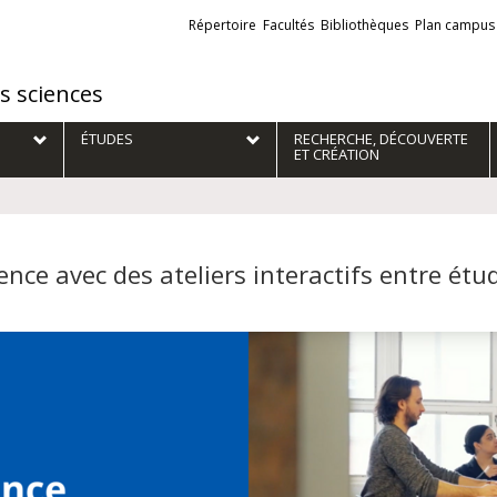
Liens
Répertoire
Facultés
Bibliothèques
Plan campus
externes
es sciences
ÉTUDES
RECHERCHE, DÉCOUVERTE
ET CRÉATION
ience avec des ateliers interactifs entre ét