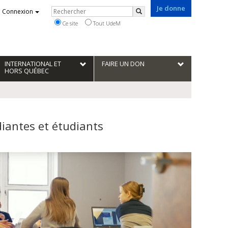
Je donne
Rechercher
Connexion
Rechercher
Ce site
Tout UdeM
INTERNATIONAL ET
FAIRE UN DON
HORS QUÉBEC
udiantes et étudiants