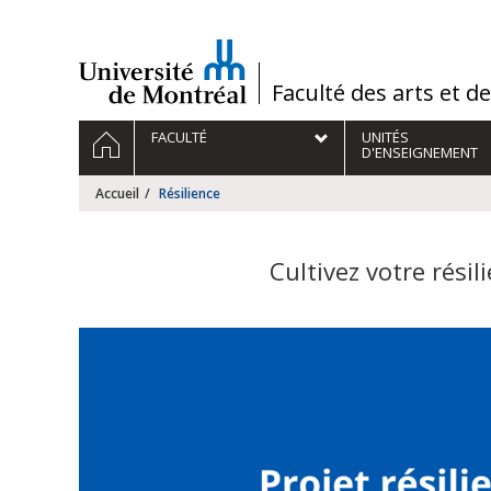
Passer
au
contenu
/
Faculté des arts et d
Navigation
ACCUEIL
FACULTÉ
UNITÉS
principale
D'ENSEIGNEMENT
Accueil
Résilience
Cultivez votre résil