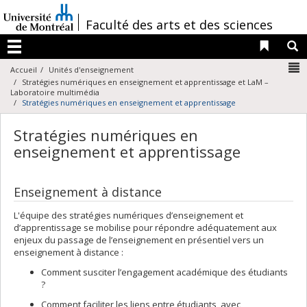
Passer
au
/
Faculté des arts et des sciences
contenu
Liens 
R
Menu
N
Accueil
Unités d'enseignement
Stratégies numériques en enseignement et apprentissage et LaM –
Laboratoire multimédia
Stratégies numériques en enseignement et apprentissage
Stratégies numériques en
enseignement et apprentissage
Enseignement à distance
L'équipe des stratégies numériques d’enseignement et
d’apprentissage se mobilise pour répondre adéquatement aux
enjeux du passage de l’enseignement en présentiel vers un
enseignement à distance :
Comment susciter l’engagement académique des étudiants
?
Comment faciliter les liens entre étudiants, avec