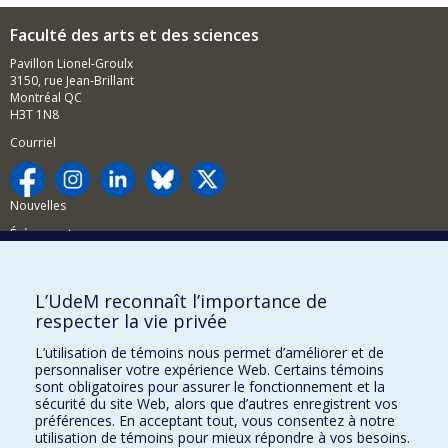
Faculté des arts et des sciences
Pavillon Lionel-Groulx
3150, rue Jean-Brillant
Montréal QC
H3T 1N8
Courriel
Nouvelles
Événements
Comment soutenir la FAS?
L’UdeM reconnaît l’importance de
BESOIN D'AIDE?
respecter la vie privée
Plan du site
L’utilisation de témoins nous permet d’améliorer et de
Signaler une erreur
personnaliser votre expérience Web. Certains témoins
sont obligatoires pour assurer le fonctionnement et la
Accessibilité
sécurité du site Web, alors que d’autres enregistrent vos
préférences. En acceptant tout, vous consentez à notre
FACULTÉ DES ARTS ET DES SCIENCES
utilisation de témoins pour mieux répondre à vos besoins.