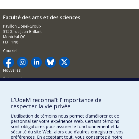
Faculté des arts et des sciences
Pavillon Lionel-Groulx
3150, rue Jean-Brillant
Montréal QC
H3T 1N8
Courriel
Nouvelles
Événements
Comment soutenir la FAS?
L’UdeM reconnaît l’importance de
BESOIN D'AIDE?
respecter la vie privée
Plan du site
L’utilisation de témoins nous permet d’améliorer et de
Signaler une erreur
personnaliser votre expérience Web. Certains témoins
sont obligatoires pour assurer le fonctionnement et la
Accessibilité
sécurité du site Web, alors que d’autres enregistrent vos
préférences. En acceptant tout, vous consentez à notre
FACULTÉ DES ARTS ET DES SCIENCES