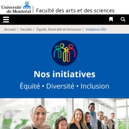
Passer
au
/
Faculté des arts et des sciences
contenu
Liens 
R
Menu
Accueil
Faculté
Équité, Diversité et Inclusion
Initiatives ÉDI