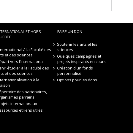
NTERNATIONAL ET HORS
FAIRE UN DON
UÉBEC
Soutenir les arts et les
’international à la Faculté des
sciences
rts et des sciences
Quelques campagnes et
épart vers l’international
projets inspirants en cours
enir étudier à la Faculté des
Création d'un fonds
rts et des sciences
personnalisé
nternationalisation à la
Options pour les dons
aison
épertoire des partenaires,
rganismes parrains
rojets internationaux
essources et liens utiles