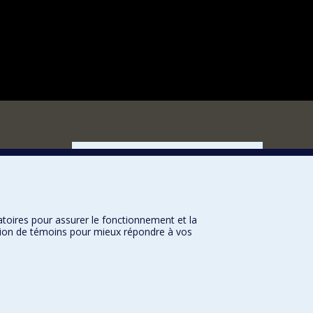
FACULTÉ DES ARTS ET DES SCIENCES
Nos départements et écoles
Nos centres d'études
Nos programmes et cours
atoires pour assurer le fonctionnement et la
sation de témoins pour mieux répondre à vos
Université de