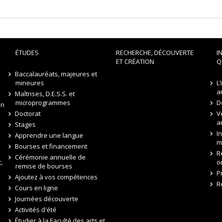
ÉTUDES
RECHERCHE, DÉCOUVERTE
I
ET CRÉATION
Q
Baccalauréats, majeures et
mineures
L
a
Maîtrises, D.E.S.S. et
microprogrammes
D
on
Doctorat
V
a
Stages
I
Apprendre une langue
m
Bourses et financement
R
Cérémonie annuelle de
,
o
remise de bourses
P
Ajoutez à vos compétences
R
Cours en ligne
Journées découverte
Activités d'été
Étudier à la Faculté des arts et