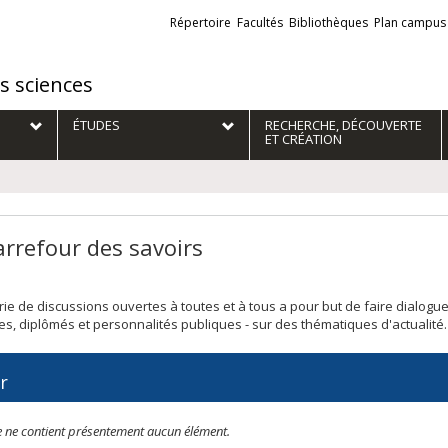
Liens
Répertoire
Facultés
Bibliothèques
Plan campus
externes
es sciences
ÉTUDES
RECHERCHE, DÉCOUVERTE
ET CRÉATION
arrefour des savoirs
rie de discussions ouvertes à toutes et à tous a pour but de faire dialogu
s, diplômés et personnalités publiques - sur des thématiques d'actualité.
r
te ne contient présentement aucun élément.