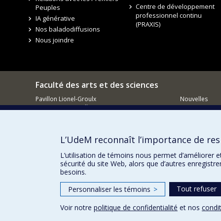
Centre de développement
Peuples
professionnel continu
IA générative
(PRAXIS)
Nos baladodiffusions
Nous joindre
Faculté des arts et des sciences
Pavillon Lionel-Groulx
Nouvelles
3150, rue Jean-Brillant
Événements
Montréal QC
H3T 1N8
Comment so
Courriel
L’UdeM reconnaît l’importance de resp
L’utilisation de témoins nous permet d’améliorer e
sécurité du site Web, alors que d’autres enregistr
besoins.
Tout refuser
Personnaliser les témoins
>
Voir notre
politique de confidentialité
et nos
condit
Confidentialité
Conditions d’utilisation
Paramètres des 