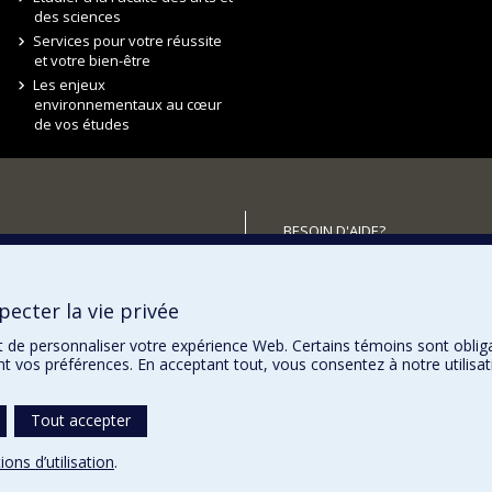
des sciences
Services pour votre réussite
et votre bien-être
Les enjeux
environnementaux au cœur
de vos études
BESOIN D'AIDE?
Plan du site
utenir la FAS?
Signaler une erreur
ecter la vie privée
Accessibilité
t de personnaliser votre expérience Web. Certains témoins sont oblig
ent vos préférences. En acceptant tout, vous consentez à notre utili
Tout accepter
ions d’utilisation
.
témoins