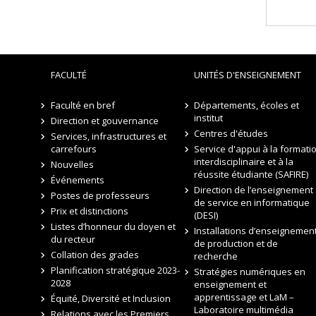
FACULTÉ
UNITÉS D'ENSEIGNEMENT
Faculté en bref
Départements, écoles et
institut
Direction et gouvernance
Centres d'études
Services, infrastructures et
carrefours
Service d'appui à la formati
interdisciplinaire et à la
Nouvelles
réussite étudiante (SAFIRE)
Événements
Direction de l’enseignement
Postes de professeurs
de service en informatique
Prix et distinctions
(DESI)
Listes d’honneur du doyen et
Installations d’enseignement
du recteur
de production et de
Collation des grades
recherche
Planification stratégique 2023-
Stratégies numériques en
2028
enseignement et
apprentissage et LaM –
Équité, Diversité et Inclusion
Laboratoire multimédia
Relations avec les Premiers