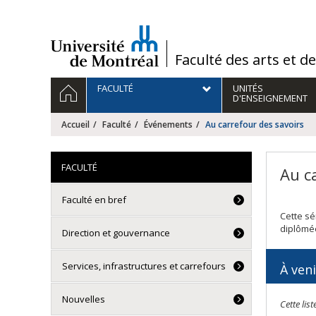
Passer
au
contenu
/
Faculté des arts et d
Navigation
ACCUEIL
FACULTÉ
UNITÉS
principale
D'ENSEIGNEMENT
Accueil
Faculté
Événements
Au carrefour des savoirs
FACULTÉ
Au c
Faculté en bref
Cette sé
diplômée
Direction et gouvernance
Services, infrastructures et carrefours
À veni
Nouvelles
Cette lis