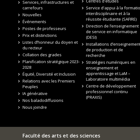
Centres d'études
Services, infrastructures et
carrefours
Service d'appui à la formati
interdisciplinaire et à la
Nouvelles
réussite étudiante (SAFIRE)
Événements
Direction de l’enseignement
Postes de professeurs
de service en informatique
Prix et distinctions
(DESI)
Listes d’honneur du doyen et
Installations d’enseignement
du recteur
de production et de
Collation des grades
recherche
Planification stratégique 2023-
Stratégies numériques en
2028
enseignement et
apprentissage et LaM –
Équité, Diversité et Inclusion
Laboratoire multimédia
Relations avec les Premiers
Centre de développement
Peuples
professionnel continu
IA générative
(PRAXIS)
Nos baladodiffusions
Nous joindre
Faculté des arts et des sciences