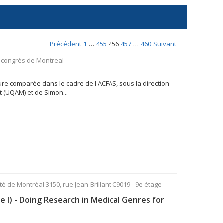
Précédent
1
…
455
456
457
…
460
Suivant
s congrès de Montreal
re comparée dans le cadre de l'ACFAS, sous la direction
 (UQAM) et de Simon...
ité de Montréal 3150, rue Jean-Brillant C9019 - 9e étage
e I) - Doing Research in Medical Genres for