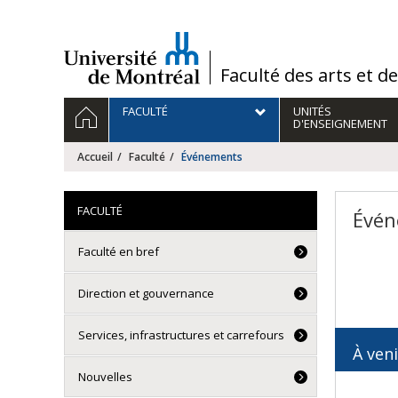
Passer
au
contenu
/
Faculté des arts et d
Navigation
ACCUEIL
FACULTÉ
UNITÉS
principale
D'ENSEIGNEMENT
Accueil
Faculté
Événements
FACULTÉ
Évén
Faculté en bref
Direction et gouvernance
Services, infrastructures et carrefours
À veni
Nouvelles