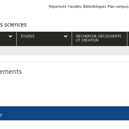
Liens
Répertoire
Facultés
Bibliothèques
Plan campus
externes
es sciences
ÉTUDES
RECHERCHE, DÉCOUVERTE
ET CRÉATION
ements
r