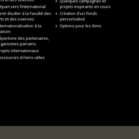
Quelques campagnes et
épart vers l’international
projets inspirants en cours
enir étudier à la Faculté des
Création d'un fonds
rts et des sciences
personnalisé
nternationalisation à la
Options pour les dons
aison
épertoire des partenaires,
rganismes parrains
rojets internationaux
essources et liens utiles