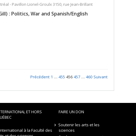
réal - Pavillon Lionel-Groulx 3150, rue Jean-Brillant
l) : Politics, War and Spanish/English
Précédent
1
…
455
456
457
…
460
Suivant
NTERNATIONAL ET HORS
FAIRE UN DON
UÉBEC
Soutenir les arts et les
’international à la Faculté des
sciences
rts et des sciences