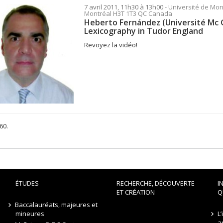
7 avril 2011, 11h30 à 13h00
- Université de Mont
Montréal H3T 1T3 QC Canada
Heberto Fernández (Université Mc Gil
Lexicography in Tudor England
Revoyez la vidéo!
60.
ÉTUDES
RECHERCHE, DÉCOUVERTE
I
ET CRÉATION
Q
Baccalauréats, majeures et
mineures
L
a