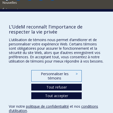
Nouvelles
Événements
Comment soutenir la FAS?
L’UdeM reconnaît l’importance de
BESOIN D'AIDE?
respecter la vie privée
Plan du site
L’utilisation de témoins nous permet d’améliorer et de
Signaler une erreur
personnaliser votre expérience Web. Certains témoins
sont obligatoires pour assurer le fonctionnement et la
Accessibilité
sécurité du site Web, alors que d’autres enregistrent vos
préférences. En acceptant tout, vous consentez à notre
FACULTÉ DES ARTS ET DES SCIENCES
utilisation de témoins pour mieux répondre à vos besoins.
Nos départements et écoles
Personnaliser les
>
Nos centres d'études
témoins
Nos programmes et cours
Tout refuser
Tout accepter
Confidentialité
Conditions d’utilisation
Voir notre
politique de confidentialité
et nos
conditions
Paramètres des témoins
d’utilisation
.