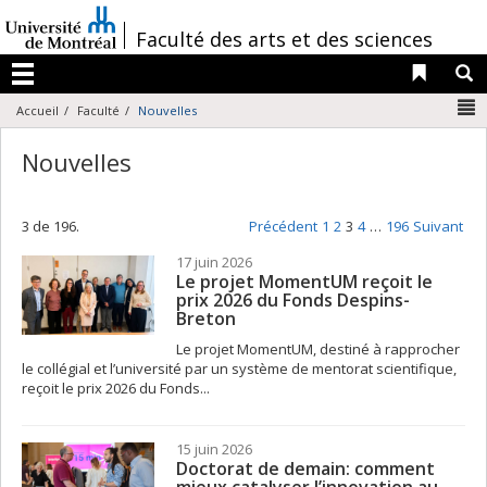
Passer
au
/
Faculté des arts et des sciences
contenu
Liens 
R
Menu
N
Accueil
Faculté
Nouvelles
Nouvelles
3 de 196.
Précédent
1
2
3
4
…
196
Suivant
17 juin 2026
Le projet MomentUM reçoit le
prix 2026 du Fonds Despins-
Breton
Le projet MomentUM, destiné à rapprocher
le collégial et l’université par un système de mentorat scientifique,
reçoit le prix 2026 du Fonds...
15 juin 2026
Doctorat de demain: comment