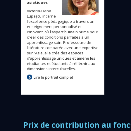
asiatiques
Victoria-Oana
Lupașcu incarne
l’excellence pédagogique à travers un
enseignement personnalisé et
innovant, où l’aspect humain prime pour
créer des conditions parfaites à un
apprentissage sain. Professeure de
littérature comparée avec une expertise
sur l’Asie, elle crée des espaces
d’apprentissage uniques et amène les
étudiantes et étudiants à réfléchir aux
dimensions interculturelles.
Lire le portrait complet
Prix de contribution au fonc