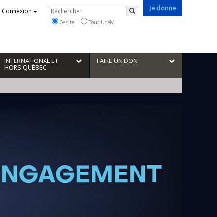
Je donne
Rechercher
Connexion
Rechercher
Ce site
Tout UdeM
INTERNATIONAL ET
FAIRE UN DON
HORS QUÉBEC