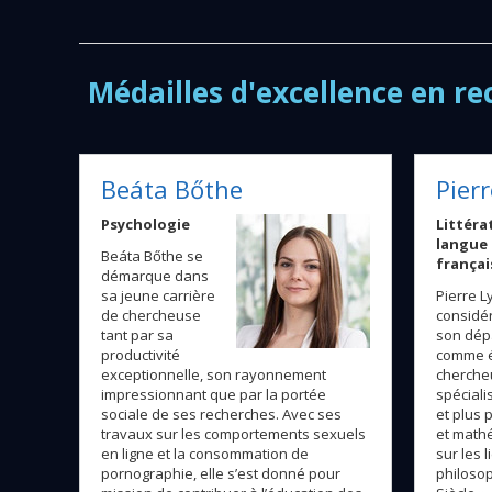
Médailles d'excellence en re
Beáta Bőthe
Pier
Psychologie
Littéra
langue
Beáta Bőthe se
françai
démarque dans
sa jeune carrière
Pierre L
de chercheuse
considé
tant par sa
son dép
productivité
comme é
exceptionnelle, son rayonnement
chercheu
impressionnant que par la portée
spécialis
sociale de ses recherches. Avec ses
et plus 
travaux sur les comportements sexuels
et mathé
en ligne et la consommation de
sur les l
pornographie, elle s’est donné pour
philosop