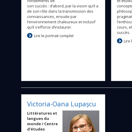
fondements de
et étudi
son succès : d’abord, par la vision qu’il a
concepti
de son rôle dans la transmission des
philosop
connaissances, ensuite par
pragmati
l’environnement chaleureux et inclusif
l’enthou
qu’il s’efforce d’instaurer.
cours, e
succès.
Lire le portrait complet
Lire
Victoria-Oana Lupașcu
Littératures et
langues du
monde / Centre
d'études