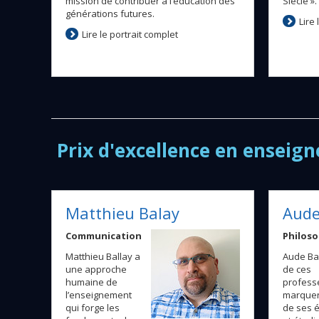
mission de contribuer à l’éducation des
Siècle ».
générations futures.
Lire
Lire le portrait complet
Prix d'excellence en enseign
Matthieu Balay
Aude
Communication
Philoso
Matthieu Ballay a
Aude Ba
une approche
de ces
humaine de
profess
l’enseignement
marquent
qui forge les
de ses 