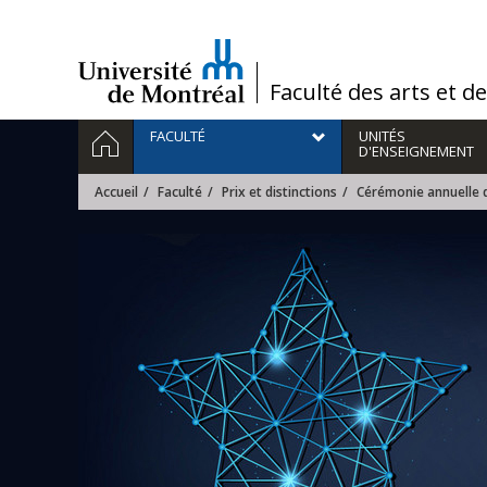
Passer
au
contenu
/
Faculté des arts et d
Navigation
ACCUEIL
FACULTÉ
UNITÉS
principale
D'ENSEIGNEMENT
Accueil
Faculté
Prix et distinctions
Cérémonie annuelle de