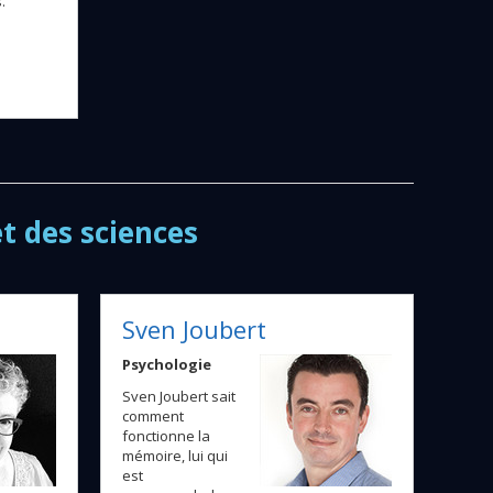
.
t des sciences
Sven Joubert
Psychologie
Sven Joubert sait
comment
fonctionne la
mémoire, lui qui
est