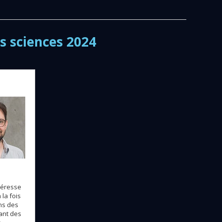
es sciences 2024
ntéresse
 la fois
ns des
ant des