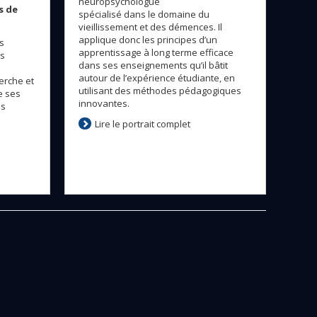
neuropsychologue
s de
spécialisé dans le domaine du
vieillissement et des démences. Il
applique donc les principes d’un
s
apprentissage à long terme efficace
es
dans ses enseignements qu’il bâtit
autour de l’expérience étudiante, en
erche et
utilisant des méthodes pédagogiques
e ses
innovantes.
es
Lire le portrait complet