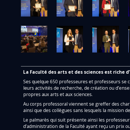
La Faculté des arts et des sciences est riche 
Ses quelque 650 professeures et professeurs se c
leurs activités de recherche, de création ou d’ense
propres aux arts et aux sciences.
Sophie Parent, vice-doyenne aux études de cycles supérieurs et à
Lynda Ben Mokhtar, Lucia Luis, Nadine Goudreault et Karine Bordel
Carl Bouchard, vice-doyen aux affaires internationales et secréta
Andreea Schmitzer, vice-doyenne aux affaires professorales, a
Marie Achille, vice-doyenne aux é
Rosalie Clément-Jolette, lauré
Frédéric Bouchard présente le
Myriam Amzallag, lauréate du 
Josée Dodier, lauréate du
Frédéric Bouchard, doyen
Sara Teitelbaum, laur
Les lauréates d
Victoria-Oana L
Lauréates du P
Christine Du
Philippe St-
Les lauréat
Béata Bothe
Pierre Lyra
Nadia Goss
Matthieu Ba
Aude Bandi
Lauréate e
Sven Joube
Au corps professoral viennent se greffer des cha
ainsi que des collègues sans lesquels la mission de 
Le palmarès qui suit présente ainsi les professeur
d’administration de la Faculté ayant reçu un prix ou