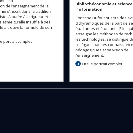
ants. Sa
Bibliothéconomie et science
on de l’enseignement de la
l'information
hie s’inscrit dans la tradition
ste. Ajoutée à la rigueur et
Christine Dufour suscite des avi
siasme qu’elle insuffle à ses
dithyrambiques de la part de s
lle a trouvé la formule de son
étudiantes et étudiants. Elle, qui
enseigne les méthodes de rech
les technologies, se distingue d
 le portrait complet
collègues par ses connaissanc
pédagogiques et sa vision de
l’enseignement.
Lire le portrait complet