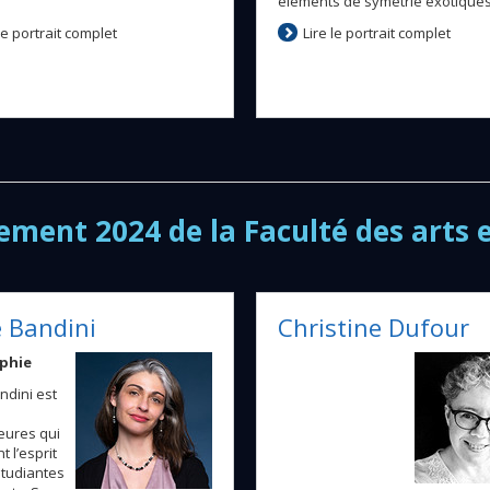
éléments de symétrie exotiques
 le portrait complet
Lire le portrait complet
ement 2024 de la Faculté des arts e
 Bandini
Christine Dufour
phie
ndini est
eures qui
 l’esprit
étudiantes