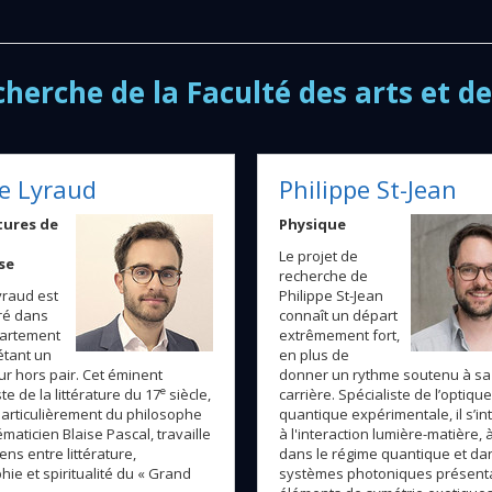
cherche de la Faculté des arts et d
re Lyraud
Philippe St-Jean
tures de
Physique
Le projet de
se
recherche de
yraud est
Philippe St-Jean
ré dans
connaît un départ
artement
extrêmement fort,
tant un
en plus de
r hors pair. Cet éminent
donner un rythme soutenu à sa
e
te de la littérature du 17
siècle,
carrière. Spécialiste de l’optique
particulièrement du philosophe
quantique expérimentale, il s’i
maticien Blaise Pascal, travaille
à l'interaction lumière-matière, à
iens entre littérature,
dans le régime quantique et da
hie et spiritualité du « Grand
systèmes photoniques présent