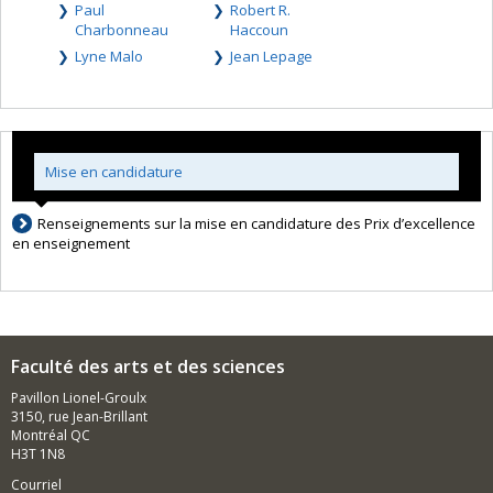
Paul
Robert R.
Charbonneau
Haccoun
Lyne Malo
Jean Lepage
Mise en candidature
Renseignements sur la mise en candidature des Prix d’excellence
en enseignement
Faculté des arts et des sciences
Pavillon Lionel-Groulx
3150, rue Jean-Brillant
Montréal QC
H3T 1N8
Courriel