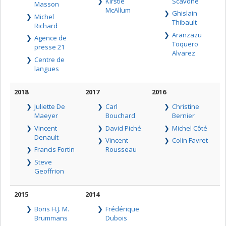
Kirstie
Scavone
Masson
McAllum
Ghislain
Michel
Thibault
Richard
Aranzazu
Agence de
Toquero
presse 21
Alvarez
Centre de
langues
2018
2017
2016
Juliette De
Carl
Christine
Maeyer
Bouchard
Bernier
Vincent
David Piché
Michel Côté
Denault
Vincent
Colin Favret
Francis Fortin
Rousseau
Steve
Geoffrion
2015
2014
Boris H.J. M.
Frédérique
Brummans
Dubois