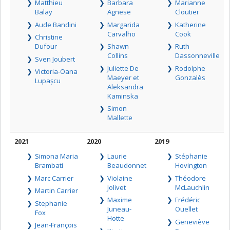
Matthieu
Barbara
Marianne
Balay
Agnese
Cloutier
Aude Bandini
Margarida
Katherine
Carvalho
Cook
Christine
Dufour
Shawn
Ruth
Collins
Dassonneville
Sven Joubert
Juliette De
Rodolphe
Victoria-Oana
Maeyer et
Gonzalès
Lupașcu
Aleksandra
Kaminska
Simon
Mallette
2021
2020
2019
Simona Maria
Laurie
Stéphanie
Brambati
Beaudonnet
Hovington
Marc Carrier
Violaine
Théodore
Jolivet
McLauchlin
Martin Carrier
Maxime
Frédéric
Stephanie
Juneau-
Ouellet
Fox
Hotte
Geneviève
Jean-François