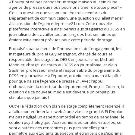
« Pourquoi ne pas proposer un stage maison au sein d’une
agence de presse que nous pourrions créer de toute pièce? »
C’est la question que se sont posée trois membres du
Département de communication, une question qui allait mener
à la création de l’Agencedepresse21.com. Cette nouvelle
plateforme interactive a ainsi permis aux stagiaires du DESS en
journalisme de travailler tout au long des huit semaines qui
étaient initialement prévues pour cette période de stage.
Propulsés par un sens de l’innovation et de l’engagement, les
instigateurs du projet Guy Angrignon, chargé de cours et
responsable des stages au DESS en journalisme, Michaël
Monnier, chargé de cours au DESS en journalisme, et Alain
Saulnier, professeur invité et responsable du programme du
DESS en journalisme à l’époque, ont vite mis la main à la pâte
pour que naisse l’Agence de presse 21. Avec l’appui
enthousiaste du directeur du département, François Cooren, la
création de ce nouveau média est devenue un projet plus
stimulant que jamais !
Outre la rédaction d’un plan de stage complètement repensé, il
a fallu monter l’interface web à une vitesse grand V. Et l’équipe
n’a pas négligé un aspect primordial en temps de pandémie : le
soutien psychologique. Aux réunions éditoriales virtuelles, se
sont ajoutées des rencontres plus personnelles pour
permettre aux étudiants québécois et étrangers de s’exprimer