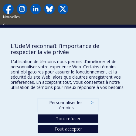
Nouvelles
Événements
Comment soutenir la FAS?
L’UdeM reconnaît l’importance de
BESOIN D'AIDE?
respecter la vie privée
Plan du site
L’utilisation de témoins nous permet d’améliorer et de
Signaler une erreur
personnaliser votre expérience Web. Certains témoins
sont obligatoires pour assurer le fonctionnement et la
Accessibilité
sécurité du site Web, alors que d’autres enregistrent vos
préférences. En acceptant tout, vous consentez à notre
FACULTÉ DES ARTS ET DES SCIENCES
utilisation de témoins pour mieux répondre à vos besoins.
Nos départements et écoles
Personnaliser les
>
Nos centres d'études
témoins
Nos programmes et cours
Tout refuser
Tout accepter
Confidentialité