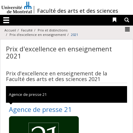
Passer
au
/
Faculté des arts et des sciences
contenu
Liens 
R
Menu
N
Accueil
Faculté
Prix et distinctions
Prix d'excellence en enseignement
2021
Prix d'excellence en enseignement
2021
Prix d'excellence en enseignement de la
Faculté des arts et des sciences 2021
Agence de presse 21
Agence de presse 21