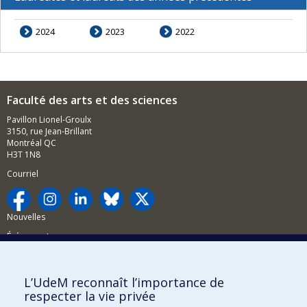
2024
2023
2022
Faculté des arts et des sciences
Pavillon Lionel-Groulx
3150, rue Jean-Brillant
Montréal QC
H3T 1N8
Courriel
Nouvelles
Événements
Comment soutenir la FAS?
L’UdeM reconnaît l’importance de
BESOIN D'AIDE?
respecter la vie privée
Plan du site