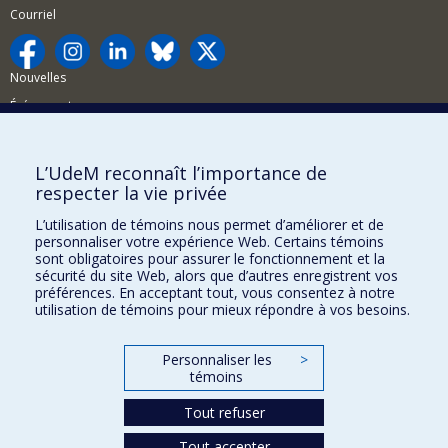
Courriel
Nouvelles
Événements
Comment soutenir la FAS?
L’UdeM reconnaît l’importance de
BESOIN D'AIDE?
respecter la vie privée
Plan du site
L’utilisation de témoins nous permet d’améliorer et de
Signaler une erreur
personnaliser votre expérience Web. Certains témoins
sont obligatoires pour assurer le fonctionnement et la
Accessibilité
sécurité du site Web, alors que d’autres enregistrent vos
préférences. En acceptant tout, vous consentez à notre
FACULTÉ DES ARTS ET DES SCIENCES
utilisation de témoins pour mieux répondre à vos besoins.
Nos départements et écoles
Personnaliser les
>
Nos centres d'études
témoins
Nos programmes et cours
Tout refuser
Tout accepter