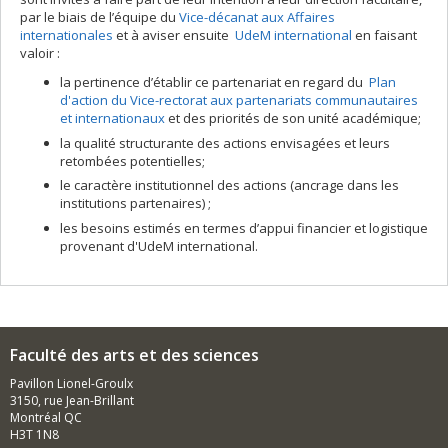
par le biais de l’équipe du
Vice-décanat aux Affaires
internationales
et à aviser ensuite
UdeM international
en faisant
valoir :
la pertinence d’établir ce partenariat en regard du
Plan
d'action du Vice-rectorat aux partenariats communautaires
et internationaux
et des priorités de son unité académique;
la qualité structurante des actions envisagées et leurs
retombées potentielles;
le caractère institutionnel des actions (ancrage dans les
institutions partenaires) ;
les besoins estimés en termes d’appui financier et logistique
provenant d'UdeM international.
Faculté des arts et des sciences
Pavillon Lionel-Groulx
3150, rue Jean-Brillant
Montréal QC
H3T 1N8