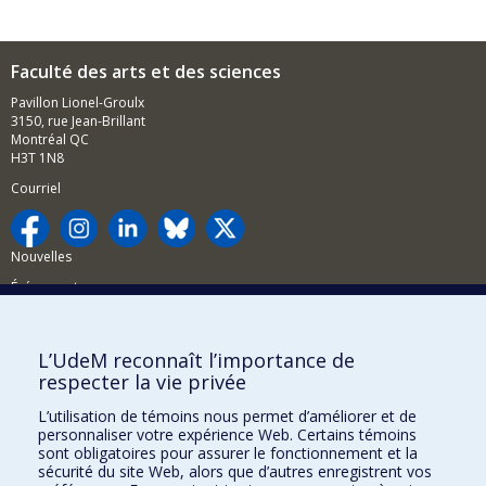
Faculté des arts et des sciences
Pavillon Lionel-Groulx
3150, rue Jean-Brillant
Montréal QC
H3T 1N8
Courriel
Nouvelles
Événements
Comment soutenir la FAS?
L’UdeM reconnaît l’importance de
BESOIN D'AIDE?
respecter la vie privée
Plan du site
L’utilisation de témoins nous permet d’améliorer et de
Signaler une erreur
personnaliser votre expérience Web. Certains témoins
sont obligatoires pour assurer le fonctionnement et la
Accessibilité
sécurité du site Web, alors que d’autres enregistrent vos