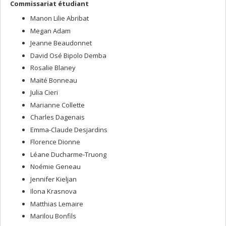
Commissariat étudiant
Manon Lilie Abribat
Megan Adam
Jeanne Beaudonnet
David Osé Bipolo Demba
Rosalie Blaney
Maïté Bonneau
Julia Cieri
Marianne Collette
Charles Dagenais
Emma-Claude Desjardins
Florence Dionne
Léane Ducharme-Truong
Noémie Geneau
Jennifer Kieljan
Ilona Krasnova
Matthias Lemaire
Marilou Bonfils