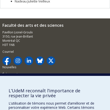
Nadeau Juliette Veilleux
Faculté des arts et des sciences
Pavillon Lionel-Groulx
3150, rue Jean-Brillant
Montréal QC
H3T 1N8
Courriel
Nouvelles
Événements
Comment soutenir la FAS?
L’UdeM reconnaît l’importance de
BESOIN D'AIDE?
respecter la vie privée
Plan du site
L’utilisation de témoins nous permet d’améliorer et de
Signaler une erreur
personnaliser votre expérience Web. Certains témoins