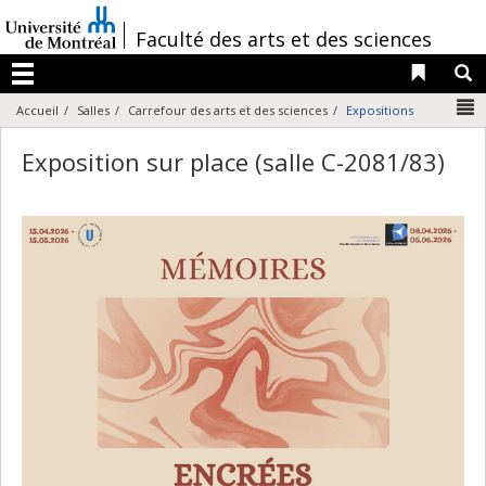
Passer
au
/
Faculté des arts et des sciences
contenu
Liens 
R
Menu
N
Accueil
Salles
Carrefour des arts et des sciences
Expositions
Exposition sur place (salle C-2081/83)